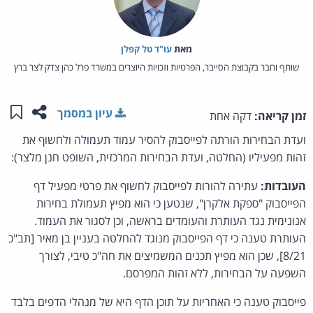
מאת‏
עו"ד טל קפלן
שותף וחבר בקבוצת הסייבר, הפרטיות וזכויות היוצרים במשרד פרל כהן צדק לצר ברץ
שתפו ע
שמו
עיון במסמך
זמן קריאה:
דקה אחת
ועדת הבחירות הורתה לפייסבוק להסיר עמוד תעמולה ולחשוף את
זהות מפעיליו (החלטה, ועדת הבחירות המרכזית, השופט חנן מלצר):
העובדות:
עתירה להורות לפייסבוק לחשוף את פרטי מפעיל דף
הפייסבוק "ספקת אלקרן", שנטען כי הוא מפיץ תעמולת בחירות
אנונימית נגד העותרת והעומדים בראשה, וכן לסגור את העמוד.
העותרת טענה כי דף הפייסבוק מנוגד להחלטה בעניין בן מאיר [תב"כ
8/21], שכן הוא מפיץ תכנים המשמיצים את חה"כ טיבי, לצורך
השפעה על הבחירות, ללא זהות המפרסם.
פייסבוק טענה כי האחריות על תוכן הדף היא של מנהלי הדפים בלבד