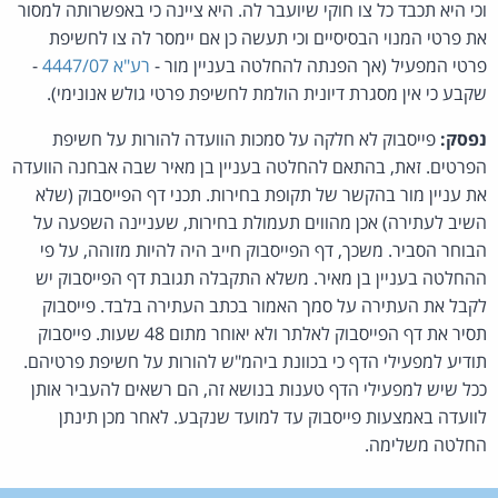
וכי היא תכבד כל צו חוקי שיועבר לה. היא ציינה כי באפשרותה למסור
את פרטי המנוי הבסיסיים וכי תעשה כן אם יימסר לה צו לחשיפת
פרטי המפעיל (אך הפנתה להחלטה בעניין מור -
רע"א 4447/07
-
שקבע כי אין מסגרת דיונית הולמת לחשיפת פרטי גולש אנונימי).
נפסק:
פייסבוק לא חלקה על סמכות הוועדה להורות על חשיפת
הפרטים. זאת, בהתאם להחלטה בעניין בן מאיר שבה אבחנה הוועדה
את עניין מור בהקשר של תקופת בחירות. תכני דף הפייסבוק (שלא
השיב לעתירה) אכן מהווים תעמולת בחירות, שעניינה השפעה על
הבוחר הסביר. משכך, דף הפייסבוק חייב היה להיות מזוהה, על פי
ההחלטה בעניין בן מאיר. משלא התקבלה תגובת דף הפייסבוק יש
לקבל את העתירה על סמך האמור בכתב העתירה בלבד. פייסבוק
תסיר את דף הפייסבוק לאלתר ולא יאוחר מתום 48 שעות. פייסבוק
תודיע למפעילי הדף כי בכוונת ביהמ"ש להורות על חשיפת פרטיהם.
ככל שיש למפעילי הדף טענות בנושא זה, הם רשאים להעביר אותן
לוועדה באמצעות פייסבוק עד למועד שנקבע. לאחר מכן תינתן
החלטה משלימה.