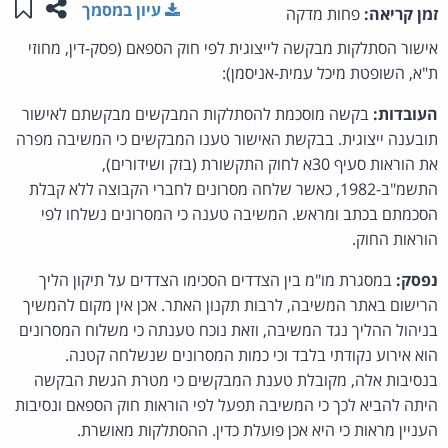
שתפו ע
שמו
עיון במסמך
זמן קריאה:
פחות מדקה
אישור הסתלקות מבקשה לייצוגית לפי חוק הספאם (פסק-דין, מחוזי
ת"א, השופטת מיכל עמית-אניסמן):
העובדות:
בקשה מוסכמת להסתלקות המבקשים מבקשתם לאישור
תובענה ייצוגית. בבקשת האישור טענו המבקשים כי המשיבה מפרה
את הוראות סעיף 30א לחוק התקשורת (בזק ושידורים),
התשמ"ב-1982, כאשר שלחה מסרונים לחברי הקבוצה ללא קבלת
הסכמתם בכתב ומראש. המשיבה טענה כי המסרונים נשלחו לפי
הוראות החוק.
נפסק:
במסגרת מו"מ בין הצדדים הסכימו הצדדים על תיקון הליך
הרישום באתר המשיבה, לרבות תקנון האתר. אכן אין מקום להמשיך
בניהול ההליך נגד המשיבה, וזאת נוכח טענתה כי משלוח המסרונים
הוא אירוע נקודתי בלבד וכי כמות המסרונים שנשלחה קטנה.
בנסיבות אלה, מקובלת טענת המבקשים כי מטרת הגשת הבקשה
היתה להביא לכך כי המשיבה תפעל לפי הוראות חוק הספאם ונסיבות
העניין מראות כי היא אכן פועלת כדין. ההסתלקות מאושרת.