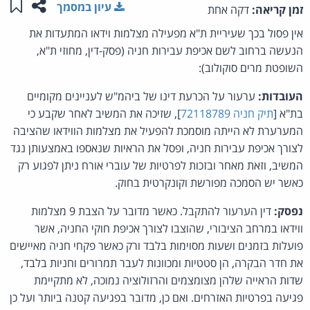
שתפו ע
שמו
עיון במסמך
זמן קריאה:
דקה אחת
אין פסול בכך שעיריית ת"א מפעילה מצלמות וידאו המתעדות את
הנעשה ברחוב לשם אכיפת עבירות חניה (פסק-דין, מחוזי ת"א,
השופטת מרים סוקולוב):
העובדות:
ערעור על הכרעת דינו של ביהמ"ש לעניינים מקומיים
בת"א [
תיק חניה 72118789
], שזיכה את המשיב לאחר שקבע כי
המערערת לא הייתה מוסמכת להפעיל את מצלמות הווידאו שהציבה
לצורך אכיפת עבירות חניה, ופסל את הראיות שנאספו באמצעותן נגד
המשיב, וזאת מאחר ובזכות לפרטיות של עוברי אורח ניתן לפגוע רק
כאשר יש הסמכה מפורשת וקונקרטית בחוק.
נפסק:
דין הערעור להתקבל. כאשר מדובר על הצבת 9 מצלמות
ווידאו במרחב הציבורי, שהוצבו לצורך אכיפת חוקי החניה, אשר
פועלות בזמנים ושעות מסוימות בלבד ורק כאשר פקחי חניה מאיישים
את חדר הבקרה, הן סטטיות ומכוונות לעבר תמרורים וחניות בלבד,
שדות הראייה שלהן מצומצמים והרזולוציה נמוכה, לא מתקיימת
פגיעה בפרטיות האזרחים. ואם כן, מדובר בפגיעה קטנה ביותר ועל כן