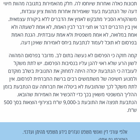
תכונות כאלה ואחרות שיוחסו לה. חלק מהאמירות בתגובה מהוות חיווי
דעה של הנתבעת בעוד שאמירות אחרות מהוות ציון עובדות,
משהקורא הסביר מתבקש לאמץ את הדברים ללא ביקורת עצמאית.
אין בין הדברים דבר או חצי דבר לבין האמת, לא אמת לשעתה ולא
אמת במלואה, לא אמת משפטית ולא אמת עובדתית. הגנת האמת
בפרסום לא תוכל לעמוד לנתבעת ביחס לאמירות שאינן דעה.
קמה חזקה כי הפרסום לא נעשה בתום לב. מדובר בפרסום המהווה
לשון הרע שלא ראוי להגן עליו בנסיבות הפרסום. יש לתת משקל
לעובדה כי הנתבעת יכולה היתה למחוק את התגובית בשלב מוקדם
ולמנוע חשיפה של משתמשים רבים ברשת החברתית לפרסום. אין
לתת משקל לכך שהתובעת לא ביטלה את חברותה עם הנתבעת בזמן
ההליך המשפטי משאין בכך כדי להכשיר את האמירות שהובאו.
הנתבעת תפצה את התובעת ב-9,000 ש"ח בצירוף הוצאות בסך 500
ש"ח.
אלפי עורכי דין ואנשי משפט נעזרים בידע משפטי מהימן ועדכני.