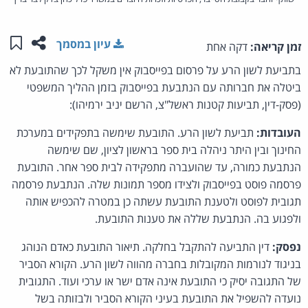
שתפו ע
שמו
עיון במסמך
זמן קריאה:
דקה אחת
בתביעת לשון הרע על פרסום בפייסבוק אין משקל לכך שהתובעת לא
ביטלה את חברותה עם הנתבעת בפייסבוק בזמן ההליך המשפטי
(פסק-דין, תביעות קטנות ראשל"צ, הרשם יניב ירמיהו):
העובדות:
תביעת לשון הרע. התובעת שימשה בתפקידים במערכת
החינוך ובין היתר ניהלה בית ספר בראשון לציון, שם שימשה
הנתבעת כמורה, עד שהועברה מתפקידה לבית ספר אחר. התובעת
פרסמה פוסט בפייסבוק ולצידו מספר תמונות שלה. הנתבעת פרסמה
תגובית לפוסט ולטענת התובעת עשתה כן במטרה להכפיש אותה
ולפגוע בה. הנתבעת שללה את טענות התובעת.
נפסק:
דין התביעה להתקבל בחלקה. תיאור התובעת כאדם הנוהג
בניגוד לנורמות המקובלות בחברה מהווה לשון הרע. הקורא הסביר
של התגובה יסיק כי התובעת אינה אדם ישר או ערכי ועוד. התגובית
נועדה להשפיל את התובעת בעיני הקורא הסביר ולבזותה בשל