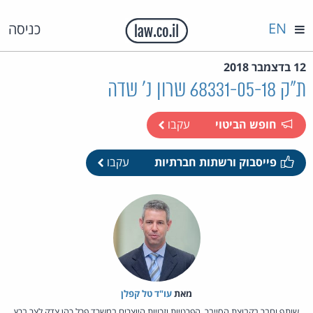
EN
כניסה
12 בדצמבר 2018
ת"ק 68331-05-18 שרון נ' שדה
חופש הביטוי
עקבו
פייסבוק ורשתות חברתיות
עקבו
מאת‏
עו"ד טל קפלן
שותף וחבר בקבוצת הסייבר, הפרטיות וזכויות היוצרים במשרד פרל כהן צדק לצר ברץ