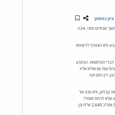
העומד
שתפו עמוד זה
שמור ב"תכנים שלי"
עיון במסמך
בראש
לות התובע, שצבר 22 הודעות מהנתבע במשך שנתיים וחצי, אינה
קבוצת
ש דבר מהנתבע ולא הצטרף לרשימת
האינטרנט,
הסייבר
דברי הפרסומת. הנתבע
הודעות שנשלחו אליו.
וזכויות
), דין התביעה
היוצרים
ת קבלתן, ולא פנה אל
של
 שלא להיות מוטרד
בדברי פרסומת הנשלחים אליו. הנתבע יפצה את התובע ב-120 ש"ח עבור כל אחד מדברי הפרסומת וסה"כ 2,640 ש"ח וכן
פרל