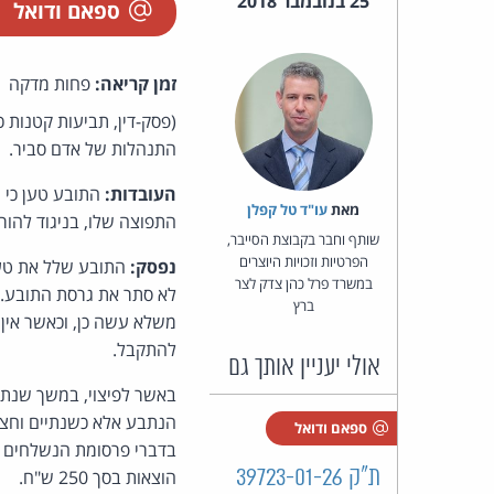
25 בנובמבר 2018
ספאם ודואל
זמן קריאה:
פחות מדקה
התנהלות של אדם סביר.
העובדות:
מאת‏
עו"ד טל קפלן
התפוצה שלו, בניגוד להוראות סעיף 30א לחוק התקשורת (בזק וש
שותף וחבר בקבוצת הסייבר,
הפרטיות וזכויות היוצרים
נפסק:
התובע שלל את טענ
במשרד פרל כהן צדק לצר
לא סתר את גרסת התובע. 
ברץ
משלא עשה כן, וכאשר אין 
להתקבל.
אולי יעניין אותך גם
באשר לפיצוי, במשך שנתיי
הנתבע אלא כשנתיים וחצי
ספאם ודואל
ת"ק 39723-01-26
הוצאות בסך 250 ש"ח.