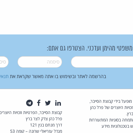
 משפטי מהימן ועדכני. הצטרפו גם אתם:
סיסמה
*
סיסמה
בהרשמה לאתר ובשימוש בו אתה מאשר שקראת את
תנאי
law.co.il מופעל בידי קבוצת הסייבר,
לינקדאין
טוויטר
פייסבוק
טלגרם
כויות היוצרים של פרל כהן
קבוצת הסייבר, הפרטיות וזכויות היוצרים
רץ.
פרל כהן צדק לצר ברץ
תמחה בסוגיות המתעוררות
דרך מנחם בגין 121
 בטכנולוגיות מידע
מגדל עזריאלי שרונה – קומה 53