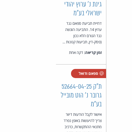
גינת נ' ערוץ יהודי
ישראלי בע"מ
דחיית תביעת ספאם נגד
ערוץ 14. התביעה הוגשה
נגד הגורם הלא נכון
(פסק-דין, תביעות קטנות ...
זמן קריאה:
דקה אחת
ספאם ודואל
ת"ק 52664-04-25
גרובר נ' הוט מובייל
בע"מ
אישור לקבל הודעות דיוור
צריך להיעשות באופן נפרד
מתנאי ההתקשרות, כרכיב