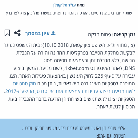
מאת‏
עו"ד טל קפלן
שותף וחבר בקבוצת הסייבר, הפרטיות וזכויות היוצרים במשרד פרל כהן צדק לצר ברץ
שתפו ע
שמו
עיון במסמך
זמן קריאה:
פחות מדקה
(צו, מחוזי ת"א, השופט ציון קפאח, 10.10.2018): בית המשפט נעתר
לבקשת מחלקת הסייבר בפרקליטות המדינה והורה על הגבלת
הגישה, ללא הגבלת זמן ובאמצעות חסימה מסוג
DNS, לאתר האינטרנט 1xbet.com, לשם מניעת המשך ביצוע
עבירה על סעיף 225 לחוק העונשין באמצעות פעילות האתר. הצו,
המופנה לספקיות האינטרנט הישראליות, ניתן מכוח
חוק סמכויות
לשם מניעת ביצוע עבירות באמצעות אתר אינטרנט, התשע"ז-2017
.
הספקיות יציגו למשתמשים בשירותיהן הודעה בדבר ההגבלה בעת
הניסיון לגשת לאתר.
אלפי עורכי דין ואנשי משפט נעזרים בידע משפטי מהימן ועדכני.
הצטרפו גם אתם: