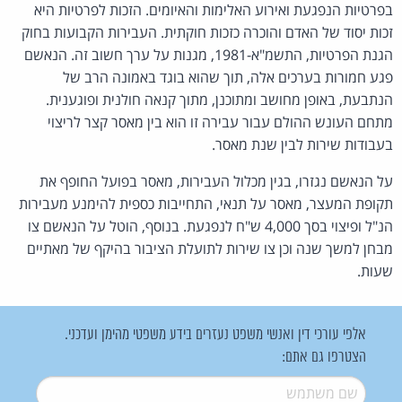
בפרטיות הנפגעת ואירוע האלימות והאיומים. הזכות לפרטיות היא
זכות יסוד של האדם והוכרה כזכות חוקתית. העבירות הקבועות בחוק
הגנת הפרטיות, התשמ"א-1981, מגנות על ערך חשוב זה. הנאשם
פגע חמורות בערכים אלה, תוך שהוא בוגד באמונה הרב של
הנתבעת, באופן מחושב ומתוכנן, מתוך קנאה חולנית ופוגענית.
מתחם העונש ההולם עבור עבירה זו הוא בין מאסר קצר לריצוי
בעבודות שירות לבין שנת מאסר.
על הנאשם נגזרו, בגין מכלול העבירות, מאסר בפועל החופף את
תקופת המעצר, מאסר על תנאי, התחייבות כספית להימנע מעבירות
הנ"ל ופיצוי בסך 4,000 ש"ח לנפגעת. בנוסף, הוטל על הנאשם צו
מבחן למשך שנה וכן צו שירות לתועלת הציבור בהיקף של מאתיים
שעות.
אלפי עורכי דין ואנשי משפט נעזרים בידע משפטי מהימן ועדכני.
הצטרפו גם אתם:
שם משתמש
*