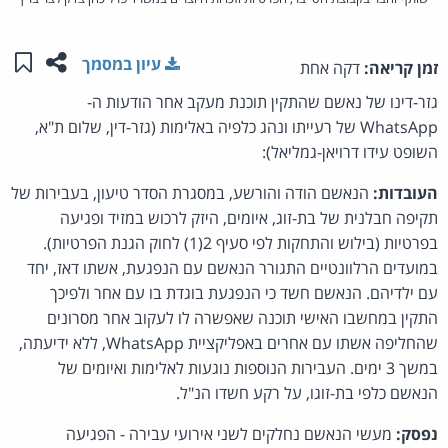
שתפו ע
שמו
עיון במסמך
זמן קריאה:
דקה אחת
גזר-דינו של נאשם שהתקין תוכנת מעקב אחר הודעות ה-
WhatsApp של רעייתו ונהג כלפיה באלימות (גזר-דין, שלום ת"א,
השופט עידו דרויאן-גמליאל):
העובדות:
הנאשם הודה והורשע, במסגרת הסדר טיעון, בעבירות של
תקיפה חבלנית של בת-זוג, איומים, היזק לרכוש במזיד ופגיעה
בפרטיות (בילוש והתחקות לפי סעיף 2(1) לחוק הגנת הפרטיות).
במועדים הרלוונטיים התגורר הנאשם עם הנפגעת, אשתו דאז, יחד
עם ילדיהם. הנאשם חשד כי הנפגעת בוגדת בו עם אחר ולפיכך
התקין במחשבו האישי תוכנה שאפשרה לו לעקוב אחר מסרונים
שהחליפה אשתו עם אחרים באפליקציית WhatsApp, ללא ידיעתה,
במשך 3 ימים. העבירות הנוספות נוגעות לאלימות ואיומים של
הנאשם כלפי בת-זוגו, על רקע חשדו הנ"ל.
נפסק:
מעשי הנאשם נחלקים לשני אירועי עבירה - הפגיעה