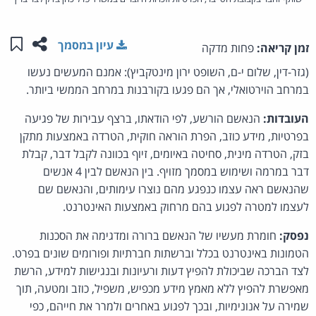
שתפו ע
שמו
עיון במסמך
זמן קריאה:
פחות מדקה
(גזר-דין, שלום י-ם, השופט ירון מינטקביץ): אמנם המעשים נעשו
במרחב הוירטואלי, אך הם פגעו בקורבנות במרחב הממשי ביותר.
העובדות:
הנאשם הורשע, לפי הודאתו, ברצף עבירות של פגיעה
בפרטיות, מידע כוזב, הפרת הוראה חוקית, הטרדה באמצעות מתקן
בזק, הטרדה מינית, סחיטה באיומים, זיוף בכוונה לקבל דבר, קבלת
דבר במרמה ושימוש במסמך מזויף. בין הנאשם לבין 4 אנשים
שהנאשם ראה עצמו כנפגע מהם נוצרו עימותים, והנאשם שם
לעצמו למטרה לפגוע בהם מרחוק באמצעות האינטרנט.
נפסק:
חומרת מעשיו של הנאשם ברורה ומדגימה את הסכנות
הטמונות באינטרנט בכלל וברשתות חברתיות ופורומים שונים בפרט.
לצד הברכה שביכולת להפיץ דעות ורעיונות ובנגישות למידע, הרשת
מאפשרת להפיץ ללא מאמץ מידע מכפיש, משפיל, כוזב ומטעה, תוך
שמירה על אנונימיות, ובכך לפגוע באחרים ולמרר את חייהם, כפי