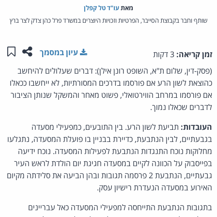
מאת‏
עו"ד טל קפלן
שותף וחבר בקבוצת הסייבר, הפרטיות וזכויות היוצרים במשרד פרל כהן צדק לצר ברץ
שתפו ע
שמו
עיון במסמך
זמן קריאה:
3 דקות
(פסק-דין, שלום ת"א, השופט רונן אילן): דברים שעלולים להיחשב
כהוצאת לשון הרע אם פורסמו בדרכים המסורתיות, לא ייחשבו ככאלו
אם פורסמו במרחב הווירטואלי, פשוט מאחר והמשקל שנותן הציבור
לדברים שכאלו נמוך.
העובדות:
תביעת לשון הרע. בין התובעים, כמפעילי מסעדה
בגבעתיים, לבין הנתבעת, כדיירת בבניין בו פועלת המסעדה, נתגלעו
מחלוקות נוכח התנגדות הנתבעת לפעילות המסעדה. נוכח ידיעה
בפייסבוק על הכוונה לקיים במסעדה חגיגת יום הולדת לראש העיר
גבעתיים, הנתבעת 2 פרסמה תגובות ובהן הביעה את סלידתה מקיום
האירוע במסעדה הנעדרת רישיון עסק.
בתגובות הנתבעת התייחסה למפעילי המסעדה כאל עבריינים