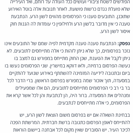
הפולשים לשטח ציבורי ועושים ככל העולה על רוחם, ואל העירייה
שלא פועלת נגדם כרשות פושעת. לאחר תגובות אלה בוטל האירוע
שתוכנן. התובעים טענו כי הפרסומים מהווים לשון הרע. הנתבעת
טענה כי אין מדובר בלשון הרע ולחילופין כי עומדות לה הגנות חוק
איסור לשון הרע.
נפסק:
הנתבעת טענה טענה מקדמית לפיה שמם של התובעים אינו
נזכר בפרסומים, כך שלא ניתן לזהות כי אלה מתייחסים לתובעים. לא
ניתן לקבל את הטענת, שכן החוק מתייחס במפורש גם למצב בו
נעשה הפרסום ברמיזה, ולאו דווקא במישרין. שני הפרסומים נעשו בו
ביום ובתגובה לידיעה המזמינה להשתתף באירוע שנועד להתקיים
במסעדה, תוך אזכור שמה במפורש בפרסום הראשון. ברי הדבר לכל
בר בי רב כי הפרסומים מתייחסים לתובעים, הם אלו שמפעילים
ומנהלים את המסעדה. ברור היה, הן לנתבעת והן לכל אשר קרא את
הפרסומים, כי אלה מתייחסים לנתבעים.
בבחינת השאלה אם יש בפרסום משום הוצאת לשון הרע, יש
להתייחס לאופן הפרסום כתגובה ברשת חברתית. המרשתת הפכה
לכיכר העיר. יש הסוברים שאין מקום לכל אבחנה ביישום הוראות