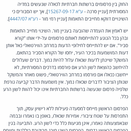
החוק בין פרסומים ברשתות חברתיות לכאלה שנעשים במדיה
המסורתית [עניין סרנה -
ע"א 15267-09-17
], אך יש הסבורים כי
השינויים דווקא מחייבים התאמות [עניין רמי מור -
רע"א 4447/07
].
יש לאמץ את העמדה שהובעה בעניין מור. השינוי מחייב התאמות
ובהן בכל הנוגע להתייחסות לאותם פרסומים על-ידי אותו "קורא
סביר". אם יש להתייחס לחילופי הדעות במרחב הווירטואלי כאל אותן
דעות המושמעות בכיכר העיר, יחסו של הקורא הסביר בהתאם.
המשקל שיינתן לדעות שכאלו עלול להיות נמוך. דברים שעלולים
להיחשב כהוצאת לשון הרע אם פורסמו בדרכים המסורתיות, לא
ייחשבו ככאלו אם פורסמו במרחב הווירטואלי, פשוט מאחר והמשקל
שנותן הציבור לדברים שכאלו נמוך. אין משמעות הדבר קביעה גורפת
שלפיה פרסום שנעשה ברשתות החברתיות אינו יכול להוות לשון הרע
כלל.
הפרסום הראשון מייחס למסעדה פעילות ללא רישיון עסק, תוך
התפרסות על שטח ציבורי. אמירות שכאלו, באופן בו נאמרו ובבמה
שבאמצעותה נאמרו, אינן מגיעות כלל כדי לשון הרע. התביעה בגין
הפרסום הראשון נדחית. הפרסום השני חורג מביקורת כוללנית ומייחס