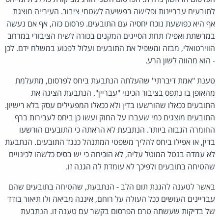
לתובעים עבריינות ופלישה בפשיעה לשטחי ציבור. העירייה מוצגת
אף היא כפושעת נוכח יחסיה עם התובעים. פרסום כזה, אף אם נעשה
במרשתת ואפילו תחת הסייגים המקנים בכורה לשיח הציבורי במרחב
הווירטואלי, מבזה ומשפיל את התובעים ועלול לפגוע במשלח ידם. לכן
- הוא מהווה לשון הרע.
טענת "אמת דיברתי" שהעלתה הנתבעת ביחס לפרסום, מתעלמת
מהאופן בו נתפס בציבור הכינוי "עבריין". הנתבעת הציגה את
התובעים ככאלו שהורשעו בדין ולא ככאלו המפעילים עסק בלא רישיון.
התובעים מוצגים כמי שעברו על החוק ועשו כן ביחס לעבירות ברף
החומרה הגבוה ביותר. הנתבעת לא הראתה כי התובעים הורשעו
בדין, או אפילו ביחס להליך משפטי המתנהל כנגד התובעים. הנתבעת
לא עמדה בנטל המוטל עליה, לא הוכיחה כי יש בסיס כלשהו לכינויים
שהטיחה בתובעים ולפיכך לא עומדת לה הגנה זו.
באשר לטענה להגנת תום הלב - הנתבעת, שהטיחה בתובעים שהם
עבריינים העושים ככל העולה על רוחם, איננה מביאה ולו תיאור בודד
של בדיקות שעשתה טרם הפרסום בקשר עם טענה זו. הנתבעת