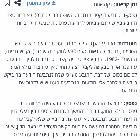
שתפו ע
שמו
עיון במסמך
זמן קריאה:
דקה אחת
(פסק-דין, תביעות קטנות נתניה, השופט הרווי גרובס): לא ברור כיצד
התובע ביקש לתבוע ביחס להודעות פרסומת שנשלחו לחברות
שונות.
העובדות:
התובע טען כי קיבל מהנתבעת 6 הודעות דוא"ל ללא
הסכמתו, בניגוד להוראות סעיף 30א לחוק התקשורת (בזק ושידורים),
התשמ"ב-1982. התובע ציין כי היה קשר מסחרי בינו לבין הנתבעת,
עת פנה אליה בבקשה לקבל הצעת מחיר, אך כי הצדדים לא הגיעו
לסיכום בסופו של דבר. התובע טען כי שלח לנתבעת הודעה בה ביקש
כי לא תישלחנה אליו הודעות. הנתבעים טענו שיש לדחות את
התביעה.
נפסק:
ההודעה הראשונה שנשלחה לתובע אינה מהווה דבר
פרסומת לפי החוק. מדובר בהמשך תכתובת פרטנית בין בעלי הדין.
הודעת התובע לנתבעת מאותו מועד, בה ביקש שלא לקבל עוד
הודעות, מסמנת למעשה את סיום הקשר העסקי בין בעלי הדין, אשר
התנהל ביניהם לפני כן בהסכמה הדדית. אין בסיס לתביעה ביחס