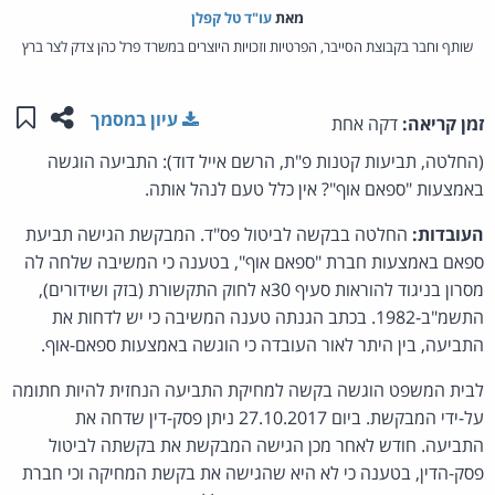
מאת‏
עו"ד טל קפלן
שותף וחבר בקבוצת הסייבר, הפרטיות וזכויות היוצרים במשרד פרל כהן צדק לצר ברץ
שתפו ע
שמו
עיון במסמך
זמן קריאה:
דקה אחת
(החלטה, תביעות קטנות פ"ת, הרשם אייל דוד): התביעה הוגשה
באמצעות "ספאם אוף"? אין כלל טעם לנהל אותה.
העובדות:
החלטה בבקשה לביטול פס"ד. המבקשת הגישה תביעת
ספאם באמצעות חברת "ספאם אוף", בטענה כי המשיבה שלחה לה
מסרון בניגוד להוראות סעיף 30א לחוק התקשורת (בזק ושידורים),
התשמ"ב-1982. בכתב הגנתה טענה המשיבה כי יש לדחות את
התביעה, בין היתר לאור העובדה כי הוגשה באמצעות ספאם-אוף.
לבית המשפט הוגשה בקשה למחיקת התביעה הנחזית להיות חתומה
על-ידי המבקשת. ביום 27.10.2017 ניתן פסק-דין שדחה את
התביעה. חודש לאחר מכן הגישה המבקשת את בקשתה לביטול
פסק-הדין, בטענה כי לא היא שהגישה את בקשת המחיקה וכי חברת