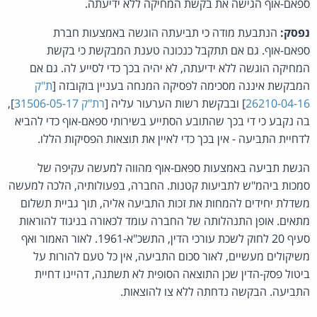
ספאם-אוף הגישה את בקשת המחיקה ללא ידיעתה.
נפסק:
הנתבעת מודה כי תביעתה הוגשה באמצעות חברת
ספאם-אוף. גם אם תתקבל כנכונה טענת המבקשת כי בקשת
המחיקה הוגשה ללא ידיעתה, לא יהיה בכך כדי לסייע לה. גם אם
המבקשת איננה מסכימה לפסיקה המנחה בעניין בוקובזה [
ת"ק
26210-04-16
] ובבקשת רשות הערעור עליה [
רת"ק 31506-05-17
],
בה נקבע כי די בכך שהתובע הסתייע בשירותי ספאם-אוף כדי להביא
לדחיית התביעה - אין בכך כדי לאיין את תוצאות הפסיקות הללו.
הגשת תביעה באמצעות ספאם-אוף מהווה למעשה עקיפה של
סמכות ביהמ"ש לתביעות קטנות. החברה, בפעולותיה, הלכה למעשה
משדלת יחידים להמחות את זכות התביעה אליה, תוך גביית תשלום
מתאים. אופן התנהלותה של החברה עומד לכאורה בניגוד להוראות
סעיף 20 לחוק לשכת עורכי הדין, התשכ"א-1961. לאור האמור ואף
משיקולים מעשיים, לאור סכום התביעה, אין כל טעם להורות על
ביטול פסק-הדין שכן התוצאה הסופית לא תשתנה, דהיינו דחיית
התביעה. הבקשה נדחתה ללא צו להוצאות.