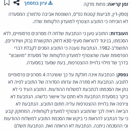
שתפו ע
שמו
עיון במסמך
זמן קריאה:
פחות מדקה
(פסק-דין, תביעות קטנות כפ"ס, השופטת אביבה טלמור): המסעדה
לא הוכיחה כי התובע הצטרף למועדון הלקוחות שלה.
העובדות:
התובע טען כי הנתבעת שלחה לו מסרונים פרסומיים, ללא
הסכמתו, בניגוד להוראות סעיף 30א לחוק התקשורת (בזק ושידורים),
התשמ"ב-1982. הנתבעת טענה כי התובע הסכים לקבלת דברי
הפרסומת שעה שהצטרף למועדון הלקוחות של מסעדת "מושבוצ"
בדרך של מילוי גלויית ההצטרפות, בעת שסעד במסעדה.
נפסק:
הנתבעת אינה חולקת על כך ששיגרה 4 מסרונים פרסומיים
לתובע. הנתבעת לא סתרה את עדותו הסדורה של התובע לפיה לא
נתן את הסכמתו לנתבעת למשלוח ההודעות. התובע העיד כי לא
ביקר במסעדת הנתבעת ולא חתם על אישור כלשהו. הנתבעת לא
צירפה את גלויית ההצטרפות עליה חתום התובע. הנתבעת לא
הביאה ראיה לכך שהתובע הצטרף למועדון לקוחותיה. המחוקק קבע
כי על הנתבע להראות כי ביקש את הסכמת התובע למשלוח ההודעות
וכי ההסכמה ניתנה. הנתבעת לא הראתה זאת. הנתבעת תשלם