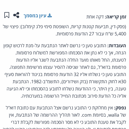
שתפו ע
שמו
עיון במסמך
זמן קריאה:
דקה אחת
(פסק-דין, תביעות קטנות קריות, השופטת סימי פלג קימלוב): פיצוי של
5,400 ש"ח עבור 27 הודעות פרסומיות.
העובדות:
התובע טען כי נרשם לאתר הנתבעת על-מנת לרכוש קופון
הנחה, אך כי לא נתן את הסכמתו המפורשת למשלוח פרסומות.
לטענתו, החל מאותו מועד החלה הנתבעת לשגר אליו הודעות
פרסומת בדוא"ל, גם לאחר שניסה להסיר עצמו מרשימת התפוצה.
התובע טען כי נשלחו אליו 32 הודעות פרסומת בניגוד להוראות סעיף
30א לחוק התקשורת (בזק ושידורים), התשמ"ב-1982. הנתבעת
טענה, בין היתר, כי ההודעות נשלחו לתובע בהסכמתו וכי לא הגיעה
אליה כל הודעת סירוב מכתובת המייל הרשומה במערכותיה.
נפסק:
אין מחלוקת כי התובע נרשם אצל הנתבעת עם כתובת דוא"ל
של walla, בסיומת com. לאור תהליך ההרשמה של הנתבעת, אין
לקבל את טענת התובע כי לא מסר הסכמה מפורשת לקבלת דברי