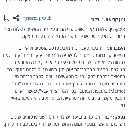
שתפו ע
שמו
עיון במסמך
זמן קריאה:
2 דקות
(פסק-דין, שלום ת"א, השופט עדי הדר): על בית המשפט לשלוח מסר
ברור לכל מי שחושב שכיכר העיר החדשה היא שדה הפקר.
העובדות:
התובעת טענה כי הנתבע פרסם פוסטים ויראליים
בפייסבוק בגנותה, במטרה להשפילה ולבזותה. עיקר המחלוקת נוגעת
לתמונה שצולמה בשנת 2010 בפאב תל-אביבי, שבה התובעת
מצולמת יחד עם חבר הכנסת אורן חזן. תמונה זו פורסמה בתקשורת
בתפוצה נרחבת בהקשר של המעשים שיוחסו לחבר הכנסת חזן.
התובעת טענה כי התובע ערך את התמונה כך שיצר ממנה "מם"
(Meme) בתוספת הכיתוב "בסך הכל רציתי אבא", כאשר האדם
הסביר מקשר בין ביטוי זה לפרשיית הסרסרות בה היה מעורב אייל
גולן.
נפסק:
לצורך הכרעה בתביעה יש להתייחס לשני פרסומים שונים.
הפרסום הראשון נוגע לתמונה המשותפת של התובעת עם חה"כ חזן,