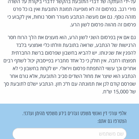
על-ידי העתקה של דברי התובעת בהקשר לדברי ביקורת על השרה
מירי רגב. בפרסום זה לא מופיעה תמונת התובעת ואין בו כל פרט
מזהה נוסף. גם אם מעשה הנתבע מעורר חוסר נוחות, אין לקבוע כי
פרסום זה מהווה פרסום לשון הרע.
גם אם אין בפרסום השני לשון הרע, הוא מעצים את הלך הרוח חסר
הרגישות של הנתבע, שרואה בתובעת וזולתו כלי ואמצעי בלבד
להפגין את שנינותו. יש להביא בחשבון שפרסום ברשת החברתית
תפוצתו רחבה. אין חולק כי כל אחד מחבריו בפייסבוק יכול לשתף רבים
אחרים וכך עשוי להתפתח פרסום ויראלי. יש לקחת בחשבון כי לא
הנתבע הוא שיצר את מחול השדים סביב התובעת, אלא גורם אחר
שפרסם קודם לכן את תמונתה עם ח"כ חזן. הנתבע ישלם לתובעת סך
של 15,000 ש"ח.
אלפי עורכי דין ואנשי משפט נעזרים בידע משפטי מהימן ועדכני.
הצטרפו גם אתם:
שם משתמש
*