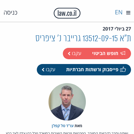
EN
כניסה
27 ביולי 2017
ת"א 13512-09-15 גרייבר נ' ציפריס
חופש הביטוי
עקבו
פייסבוק ורשתות חברתיות
עקבו
מאת‏
עו"ד טל קפלן
שותף וחבר בקבוצת הסייבר, הפרטיות וזכויות היוצרים במשרד פרל כהן צדק לצר ברץ