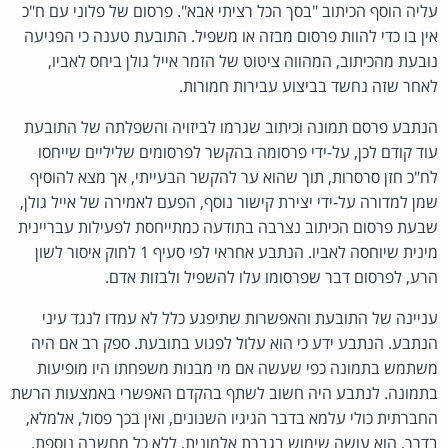
עליה הוסף הכיתוב "בסך הכל רציתי אבא". פרסום של פלוני עם ח"כ
אין בו כדי להוות פרסום מבזה או משפיל. התובעת טענה כי הפגיעה
נובעת מהכיתוב, המהווה ציטוט של הזמר אייל גולן ביחס לאביו,
לאחר שזה נחשד בביצוע עבירות חמורות.
הנתבע פרסם תמונה וכיתוב שגרמו לביזויה והשפלתה של התובעת
עוד קודם לכן, על-ידי פרסומה בהקשר לפרסומים שליליים שייחסו
לח"כ חזן סרסרות, תוך שהוא ער להקשר הבעייתי, אך מצא להוסיף
שמן למדורה על-ידי יצירת קישור נוסף, הפעם לאמירה של אייל גולן,
שבעת פרסום הכיתוב נצרבה בתודעה כמתייחסת לפעילות עבריינית
מינית שיוחסה לאביו. הנתבע אחראי לפי סעיף 1 לחוק איסור לשון
הרע, לפרסום דבר שפרסומו עלו להשפיל ולבזות אדם.
עניינה של התובעת והאפשרות שתיפגע כלל לא עמדו לנגד עיני
הנתבע. הנתבע ידע כי הוא עלול לפגוע בתובעת. ספק רב אם היה
משתמש בתמונה כפי שעשה אם מי מבנות משפחתו היו מופיעות
בתמונה. לנתבע היה חשוב לשתף בהקדם האפשרי באמצעות הרשת
החברתית כולי עלמא בדבר הגיגיו השנונים, ואין בכך פסול, אלמלא,
בדרך, הוא עושה שימוש בגברת אלמונית, ללא כל מחשבה נוספת,