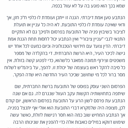
שמא בכך הוא פוגע בה על לא עוול בכפה.
הנתבע טען אמת דיברתי. הגנה זו ייתכן ועומדת לו כלפי ח"כ חזן, אך
ודאי שאינה עומדת לו כלפי התובעת. לא היה כל עניין או תועלת
לציבור בשיבוץ פניה של התובעת בפרסום ולפיכך גם לא התקיים
התנאי לגבי "עניין ציבורי" ואין הנתבע יכול לחסות תחת הגנת אמת
דיברתי. הדין צועד עם חידושי הטכנולוגיה וכיום כמעט לכל אחד יש
גישה לכיכר העיר, היא הרשת החברתית. די בהקלדה של מספר
משפטים וצירוף תמונה ממאגר כלשהוא, כדי לפגוע קשה בזולת. אין
כל סיבה להקל ראש בעוצמה של יכולת זו. להפך, על ביהמ"ש לשלוח
מסר ברור לכל מי שחושב שכיכר העיר החדשה היא שדה הפקר.
הפרסום השני עוסק בפוסט של התובעת ברשת החברתית, שם
שיתפה בתחושותיה הקשות עקב העוול שנגרם לה. גם אם שגה
הנתבע עת פרסם לשון הרע על התובעת בפרסום הראשון, יום קודם
לכן, מצופה היה שלמקרא דברי התובעת הוא אולי אף יתנצל בפניה.
אך הנתבע המחיש שוב כמה הוא חסר רגישות לזולת, כאשר עשה
שימוש דווקא במילים כואבות אלה כדי להפגין את שנינותו הרבה