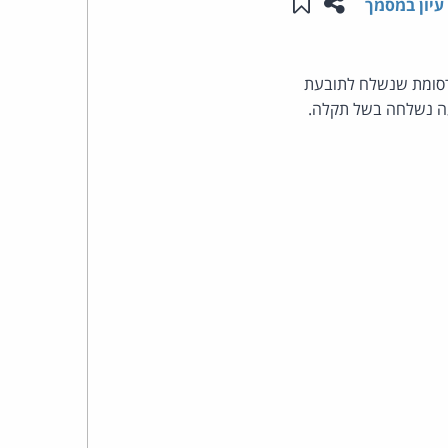
שתפו עמוד זה
שמור ב"תכנים שלי"
עיון במסמך
העומד
שידורים), התשמ"ב-1982, בקשר לדבר פרסומת שנשלח לתובעת
בראש
דעה נשלחה בשל תקלה.
קבוצת
האינטרנט,
הסייבר
וזכויות
היוצרים
של
פרל