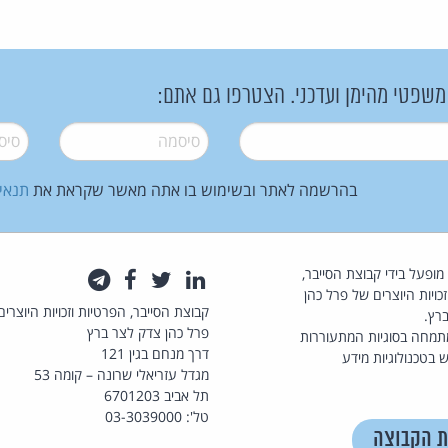
 משפטי מהימן ועדכני. הצטרפו גם אתם:
סיסמה
*
סיסמה
בהרשמה לאתר ובשימוש בו אתה מאשר שקראת את
תנאי
law.co.il מופעל בידי קבוצת הסייבר,
לינקדאין
טוויטר
פייסבוק
טלגרם
כויות היוצרים של פרל כהן
קבוצת הסייבר, הפרטיות וזכויות היוצרים
רץ.
פרל כהן צדק לצר ברץ
תמחה בסוגיות המתעוררות
דרך מנחם בגין 121
 בטכנולוגיות מידע
מגדל עזריאלי שרונה – קומה 53
תל אביב 6701203
טל': 03-3039000
ת הקבוצה