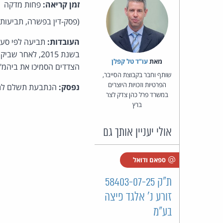
זמן קריאה:
פחות מדקה
(פסק-דין בפשרה, תביעות קטנות פ"ת
העובדות:
בשנת 2015, ל
מאת‏
עו"ד טל קפלן
הצדדים הסמיכו את ביהמ"ש לפסוק ע
שותף וחבר בקבוצת הסייבר,
הפרטיות וזכויות היוצרים
נפסק:
הנתבעת תשלם לתובעת סך כולל של 250 ש"
במשרד פרל כהן צדק לצר
ברץ
אולי יעניין אותך גם
ספאם ודואל
ת"ק 58403-07-25
זורע נ' אלגד פיצה
בע"מ