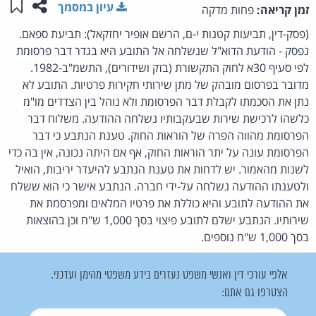
שתפו ע
שמו
עיון במסמך
זמן קריאה:
פחות מדקה
(פסק-דין, תביעות קטנות י-ם, הרשם אופיר יחזקאל): תביעת ספאם.
נפסק - הודעת הדוא"ל שנשלחה אל התובע היא בגדר דבר פרסומת
לפי סעיף 30א לחוק התקשורת (בזק ושידורים), התשמ"ב-1982.
מדובר בפרסום מובהק של מתן שירותי חקירות פרטיות. התובע לא
נתן את הסכמתו לקבלת דבר הפרסומת ולא נוהל בין הצדדים מו"מ
כלשהו לרכישת שירות שבעקבותיו נשלחה ההודעה. משלוח דבר
הפרסומת מהווה הפרה של הוראות החוק. טענת הנתבע כי דבר
הפרסומת עונה על יתר הוראות החוק, אף אם היתה נכונה, אין בה כדי
לשנות מהאמור. יש לדחות את טענת הנתבע להיעדר יריבות, הואיל
ולטענתו ההודעה נשלחה על-ידי חברה. הנתבע אישר כי הוא ששלח
את ההודעה לתובע והיא כוללת את פרטיו המלאים ומפרסמת את
שירותיו. הנתבע ישלם לתובע פיצוי בסך 1,000 ש"ח וכן בהוצאות
בסך 1,000 ש"ח נוספים.
אלפי עורכי דין ואנשי משפט נעזרים בידע משפטי מהימן ועדכני.
הצטרפו גם אתם: