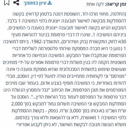
שתפו ע
שמו
עיון במסמך
זמן קריאה:
דקה אחת
(החלטה, מחוזי מרכז-לוד, השופטת דפנה בלטמן קדראי): בקשה
להסתלקות מבקשה לאישור תובענה ייצוגית כלפי המשיבה 1 בלבד.
המבקש הגיש בקשה לאישור תובענה ייצוגית בטענה כי המשיבים,
ביניהם המשיבה 1, שיגרו לו דברי פרסומת בניגוד להוראות סעיף
30א לחוק התקשורת (בזק ושידורים), התשמ"ב-1982. ביחס למשיבה
1 נטען כי היא חברה המספקת שירותי פלטפורמה לשליחת דברי
הפרסומת שנתקבלו אצל המבקש. המשיבה הכחישה כל אחריות
משפטית הקמה לה בגין משלוח דברי פרסומת אסורים על-ידי מזמינים
שעושים שימוש בתשתית הטכנולוגית שהיא מספקת וטענה כי אינה
"מפרסם" וכי לקוחותיה מתחייבים מולה לפעול לפי דין. הוסכם, מבלי
להודות באחריות, כי המשיבה תוסיף בצבע אדום, בעמוד שבו מזינים
המפרסמים את תוכן הפרסומת, את הכיתוב "ככל והמסרון הנשלח הינו
דבר פרסומת על המפרסם לעמוד בכל הוראות הדין...". הוסכם על
הסתלקות המבקש וכי המשיבה תשלום גמול למבקש בסך 2,000
ש"ח ושכ"ט בא-כוחו בסך 3,000 ש"ח. נפסק - בקשת ההסתלקות
כלפי המשיבה 1 מאושרת, ללא צו להוצאות וללא צורך בפרסום.
משלא הוגשה תגובה לבקשת האישור, לא ניתן לקבוע אפריורי