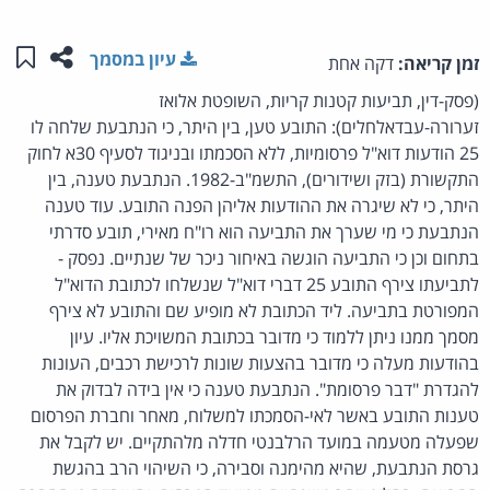
שתפו ע
שמו
עיון במסמך
זמן קריאה:
דקה אחת
(פסק-דין, תביעות קטנות קריות, השופטת אלואז
זערורה-עבדאלחלים): התובע טען, בין היתר, כי הנתבעת שלחה לו
25 הודעות דוא"ל פרסומיות, ללא הסכמתו ובניגוד לסעיף 30א לחוק
התקשורת (בזק ושידורים), התשמ"ב-1982. הנתבעת טענה, בין
היתר, כי לא שיגרה את ההודעות אליהן הפנה התובע. עוד טענה
הנתבעת כי מי שערך את התביעה הוא רו"ח מאירי, תובע סדרתי
בתחום וכן כי התביעה הוגשה באיחור ניכר של שנתיים. נפסק -
לתביעתו צירף התובע 25 דברי דוא"ל שנשלחו לכתובת הדוא"ל
המפורטת בתביעה. ליד הכתובת לא מופיע שם והתובע לא צירף
מסמך ממנו ניתן ללמוד כי מדובר בכתובת המשויכת אליו. עיון
בהודעות מעלה כי מדובר בהצעות שונות לרכישת רכבים, העונות
להגדרת "דבר פרסומת". הנתבעת טענה כי אין בידה לבדוק את
טענות התובע באשר לאי-הסמכתו למשלוח, מאחר וחברת הפרסום
שפעלה מטעמה במועד הרלבנטי חדלה מלהתקיים. יש לקבל את
גרסת הנתבעת, שהיא מהימנה וסבירה, כי השיהוי הרב בהגשת