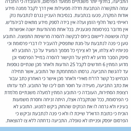
התביעה, בחלוף יותר משנתיים ממועד הפרסום, והעובדה כי החברה
עמה התקשרה הנתבעת חדלה מפעילות ואין דרך לקבל ממנה מידע
אודות המקרה, פגעו בנתבעת. בנסיבות העניין נגרם לנתבעת נזק
ראייתי בשל חלוף הזמן ועלה אין בידה לספק מידע מתאים לביהמ"ש.
אין מדובר בפרסומת פוגענית. בכל אחת מההודעות ישנה אפשרות
קלה ופשוטה ליישום ביחס לבקשה להסרה מרשימת התפוצה. התובע
טען כי פנה לנתבעת על-מנת שתפסיק להעביר לו דברי פרסומת וכי
פניותיו לא צלחו, אך לא צירף כל מסמך המעיד על כך. התובע לא
סיפק הסבר מדוע לא לחץ על הקישור להסרה במייל הפרסומי וכן
מדוע המתין 6 חודשים לקבל 25 הודעות ולאחר מכן שנתיים נוספות
עד להגשת התביעה. גרסתו המתחמקת של התובע, אשר תחילה
הכחיש כל קשר לרו"ח מאירי ולאחר מכן אישר כי האחרון כתב עבור
את כתב התביעה, מעידה על חוסר תום ליבו של התובע. לצד עדותו
רצופת הסתירות, העובדה כי התובע המתין למעלה משנתיים מלמדת
כי הפרסומת, ככל שנתקבלה אצלו, היתה זניחה וחסרת משמעות
בעיניו ולא גרמה לו את הנזקים שהחוק ביקש למנוע. התובע לא
הוכיח כי כתובת הדוא"ל שייכת לו ולא כי פנה לנתבעת וביקש כי
הפרסום יופסק ופנייתו לא טופלה. התביעה נדחתה ללא צו להוצאות.