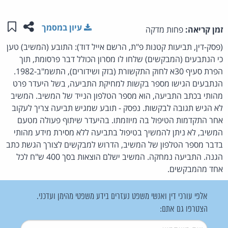
שתפו ע
שמו
עיון במסמך
זמן קריאה:
פחות מדקה
(פסק-דין, תביעות קטנות פ"ת, הרשם אייל דוד): התובע (המשיב) טען
כי הנתבעים (המבקשים) שלחו לו מסרון הכולל דבר פרסומת, תוך
הפרת סעיף 30א לחוק התקשורת (בזק ושידורים), התשמ"ב-1982.
הנתבעים הגישו מספר בקשות למחיקת התביעה, בשל היעדר פרט
מהותי בכתב התביעה, הוא מספר הטלפון הנייד של המשיב. המשיב
לא הגיש תגובה לבקשות. נפסק - תובע שמגיש תביעה צריך לעקוב
אחר התקדמות הטיפול בה מיוזמתו. בהיעדר שיתוף פעולה מטעם
המשיב, לא ניתן להמשיך בטיפול בתביעה ללא מסירת מידע מהותי
בדבר מספר הטלפון של המשיב, הדרוש למבקשים לצורך הגשת כתב
הגנה. התביעה נמחקה. המשיב ישלם הוצאות בסך 400 ש"ח לכל
אחד מהמבקשים.
אלפי עורכי דין ואנשי משפט נעזרים בידע משפטי מהימן ועדכני.
הצטרפו גם אתם:
שם משתמש
*