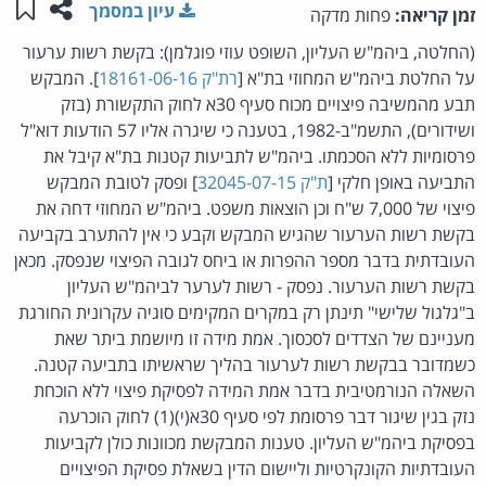
שתפו ע
שמו
עיון במסמך
זמן קריאה:
פחות מדקה
(החלטה, ביהמ"ש העליון, השופט עוזי פוגלמן): בקשת רשות ערעור
על החלטת ביהמ"ש המחוזי בת"א [
רת"ק 18161-06-16
]. המבקש
תבע מהמשיבה פיצויים מכוח סעיף 30א לחוק התקשורת (בזק
ושידורים), התשמ"ב-1982, בטענה כי שיגרה אליו 57 הודעות דוא"ל
פרסומיות ללא הסכמתו. ביהמ"ש לתביעות קטנות בת"א קיבל את
התביעה באופן חלקי [
ת"ק 32045-07-15
] ופסק לטובת המבקש
פיצוי של 7,000 ש"ח וכן הוצאות משפט. ביהמ"ש המחוזי דחה את
בקשת רשות הערעור שהגיש המבקש וקבע כי אין להתערב בקביעה
העובדתית בדבר מספר ההפרות או ביחס לגובה הפיצוי שנפסק. מכאן
בקשת רשות הערעור. נפסק - רשות לערער לביהמ"ש העליון
ב"גלגול שלישי" תינתן רק במקרים המקימים סוגיה עקרונית החורגת
מעניינם של הצדדים לסכסוך. אמת מידה זו מיושמת ביתר שאת
כשמדובר בבקשת רשות לערעור בהליך שראשיתו בתביעה קטנה.
השאלה הנורמטיבית בדבר אמת המידה לפסיקת פיצוי ללא הוכחת
נזק בגין שיגור דבר פרסומת לפי סעיף 30א(י)(1) לחוק הוכרעה
בפסיקת ביהמ"ש העליון. טענות המבקשת מכוונות כולן לקביעות
העובדתיות הקונקרטיות וליישום הדין בשאלת פסיקת הפיצויים