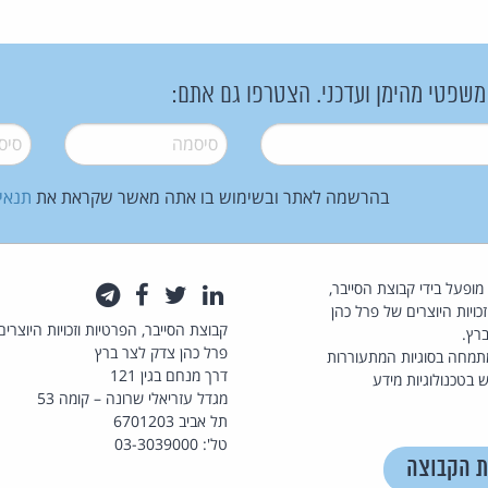
 משפטי מהימן ועדכני. הצטרפו גם אתם:
סיסמה
*
סיסמה
בהרשמה לאתר ובשימוש בו אתה מאשר שקראת את
תנאי
law.co.il מופעל בידי קבוצת הסייבר,
לינקדאין
טוויטר
פייסבוק
טלגרם
כויות היוצרים של פרל כהן
קבוצת הסייבר, הפרטיות וזכויות היוצרים
רץ.
פרל כהן צדק לצר ברץ
תמחה בסוגיות המתעוררות
דרך מנחם בגין 121
 בטכנולוגיות מידע
מגדל עזריאלי שרונה – קומה 53
תל אביב 6701203
טל': 03-3039000
ת הקבוצה