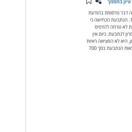
שתפו עמוד זה
שמור ב"תכנים שלי"
עיון במסמך
העומד
יה דבר פרסומת בהודעת
SMS, ללא רשותה או הסכמתה ובניגוד לסעיף 30א לחוק התקשורת (בזק ושידורים), התשמ"ב-1982. הנתבעת הכחישה כי
בראש
ת לא טרחה להדפיס
ן לנתבעת. כיום אין
קבוצת
היא לא המציאה ראיות
הקושרות את המסרון אל הנתבעת בצורה חד משמעית. דין התביעה להידחות. התובעת תישא בהוצאות הנתבעת בסך 700
האינטרנט,
הסייבר
וזכויות
היוצרים
של
פרל