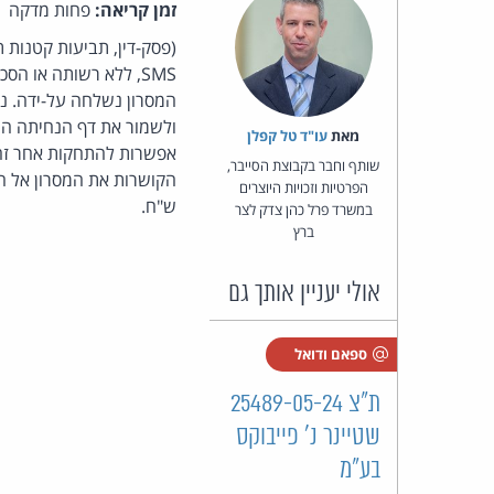
זמן קריאה:
פחות מדקה
(פסק-דין, תביעות קטנות
המסרון נשלחה על-ידה. נ
ולשמור את דף הנחיתה המ
מאת‏
עו"ד טל קפלן
אפשרות להתחקות אחר זה
שותף וחבר בקבוצת הסייבר,
הפרטיות וזכויות היוצרים
ש"ח.
במשרד פרל כהן צדק לצר
ברץ
אולי יעניין אותך גם
ספאם ודואל
ת"צ 25489-05-24
שטיינר נ' פייבוקס
בע"מ