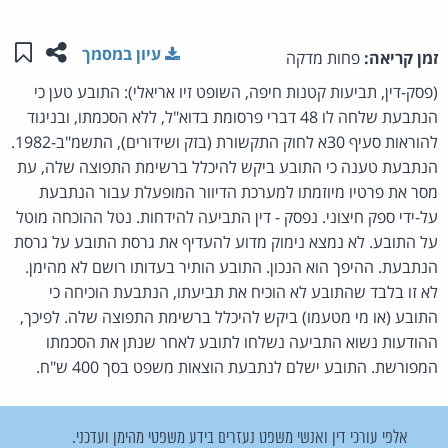
שתפו ע
שמו
עיון במסמך
זמן קריאה:
פחות מדקה
(פסק-דין, תביעות קטנות חיפה, השופט זיו אריאלי): התובע טען כי
הנתבעת שלחה לו 48 דברי פרסומת בדוא"ל, ללא הסכמתו, ובניגוד
להוראות סעיף 30א לחוק התקשורת (בזק ושידורים), התשמ"ב-1982.
הנתבעת טענה כי התובע ביקש להיכלל ברשימת התפוצה שלה, עת
מסר את פרטיו מיוזמתו למערכת הדיוור המופעלת עבור הנתבעת
על-ידי ספק חיצוני. נפסק - דין התביעה להידחות. נטל ההוכחה מוטל
על התובע. לא נמצא נימוק מדוע להעדיף את גרסת התובע על גרסת
הנתבעת. ההיפך הוא הנכון. התובע הותיר בעדותו רושם לא מהימן.
לא זו בלבד שהתובע לא הוכיח את תביעתו, הנתבעת הוכיחה כי
התובע (או מי מטעמו) ביקש להיכלל ברשימת התפוצה שלה. לפיכך,
ההודעות נשוא התביעה נשלחו לתובע לאחר שנתן את הסכמתו
המפורשת. התובע ישלם לנתבעת הוצאות משפט בסך 400 ש"ח.
אלפי עורכי דין ואנשי משפט נעזרים בידע משפטי מהימן ועדכני.