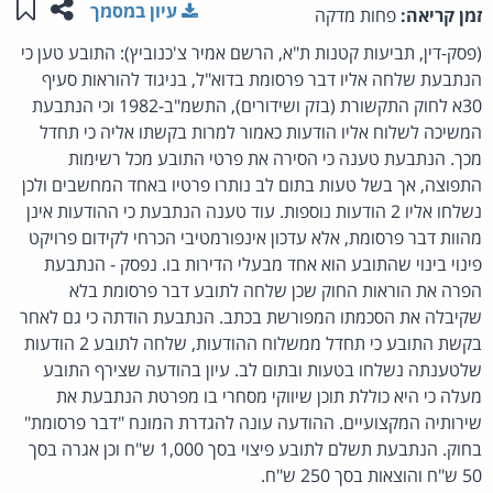
שתפו ע
שמו
עיון במסמך
זמן קריאה:
פחות מדקה
(פסק-דין, תביעות קטנות ת"א, הרשם אמיר צ'כנוביץ): התובע טען כי
הנתבעת שלחה אליו דבר פרסומת בדוא"ל, בניגוד להוראות סעיף
30א לחוק התקשורת (בזק ושידורים), התשמ"ב-1982 וכי הנתבעת
המשיכה לשלוח אליו הודעות כאמור למרות בקשתו אליה כי תחדל
מכך. הנתבעת טענה כי הסירה את פרטי התובע מכל רשימות
התפוצה, אך בשל טעות בתום לב נותרו פרטיו באחד המחשבים ולכן
נשלחו אליו 2 הודעות נוספות. עוד טענה הנתבעת כי ההודעות אינן
מהוות דבר פרסומת, אלא עדכון אינפורמטיבי הכרחי לקידום פרויקט
פינוי בינוי שהתובע הוא אחד מבעלי הדירות בו. נפסק - הנתבעת
הפרה את הוראות החוק שכן שלחה לתובע דבר פרסומת בלא
שקיבלה את הסכמתו המפורשת בכתב. הנתבעת הודתה כי גם לאחר
בקשת התובע כי תחדל ממשלוח ההודעות, שלחה לתובע 2 הודעות
שלטענתה נשלחו בטעות ובתום לב. עיון בהודעה שצירף התובע
מעלה כי היא כוללת תוכן שיווקי מסחרי בו מפרטת הנתבעת את
שירותיה המקצועיים. ההודעה עונה להגדרת המונח "דבר פרסומת"
בחוק. הנתבעת תשלם לתובע פיצוי בסך 1,000 ש"ח וכן אגרה בסך
50 ש"ח והוצאות בסך 250 ש"ח.