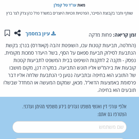
מאת‏
עו"ד טל קפלן
שותף וחבר בקבוצת הסייבר, הפרטיות וזכויות היוצרים במשרד פרל כהן צדק לצר ברץ
שתפו ע
שמו
עיון במסמך
זמן קריאה:
פחות מדקה
(החלטה, תביעות קטנות עכו, השופטת זהבה (קאודרס) בנר): בקשת
הנתבעת לסילוק תביעת ספאם על הסף, בשל היעדר סמכות מקומית.
נפסק - תקנה 2 לתקנות השיפוט בבית המשפט לתביעות קטנות
קובעות את ביהמ"ש אליו תוגש התביעה. במקרה דנן, מקום מושבו
של התובע הוא בחיפה ובתביעה נטען כי הנתבעת שלחה אליו דבר
פרסומת באמצעות הדוא"ל. מכאן, שמקום המעשה או המחדל שבשלו
תובעים הוא בחיפה.
אלפי עורכי דין ואנשי משפט נעזרים בידע משפטי מהימן ועדכני.
הצטרפו גם אתם:
שם משתמש
*