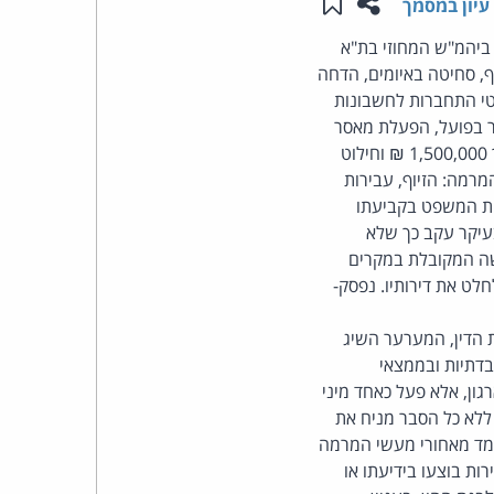
שתפו עמוד זה
שמור ב"תכנים שלי"
עיון במסמך
העומד
יהמ"ש המחוזי בת"א
זיוף, סחיטה באיומים, הדחה
בראש
טי התחברות לחשבונות
 בפועל, הפעלת מאסר
קבוצת
מותנה בן 14 חודשים, 18 חודשי מאסר על תנאי, קנס בסך 250,000 ₪, פיצוי כולל למתלוננים בסך 1,500,000 ₪ וחילוט
רמה: הזיוף, עבירות
האינטרנט,
בית המשפט בקביעתו
עיקר עקב כך שלא
הסייבר
ישה המקובלת במקרים
ט את דירותיו. נפסק-
וזכויות
ת הדין, המערער השיג
היוצרים
בדתיות ובממצאי
ון, אלא פעל כאחד מיני
של
 ללא כל הסבר מניח את
מד מאחורי מעשי המרמה
פרל
ות בוצעו בידיעתו או