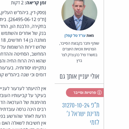
זמן קריאה:
2 דקות
(פסק-דין, ביהמ"ש העליון,
[ת"פ 2
בחקירה, הלבנת הון, החד
בנק של אחרים והשתמש ב
מאת‏
עו"ד טל קפלן
שותף וחבר בקבוצת הסייבר,
שלוש דירות הרשומות על 
הפרטיות וזכויות היוצרים
המחשב, הסחיטה וההדחה, ו
במשרד פרל כהן צדק לצר
שהוא היה הרוח החיה והמ
ברץ
נתקיימו יסודותיה. בערעו
דומים וכי שגה ביהמ"ש ק
אולי יעניין אותך גם
אין להיעתר לערעור לעניי
פרטיות וסייבר
בעיקר על קביעותיו העוב
מהימנות של הערכאה הדיו
ת"פ 31270-10-24
רבים הינה גרסה עובדתית 
מדינת ישראל נ'
הדעת לאחר שהורשע בפלי
לזמי
אין חשיבות לשאלה האם המ