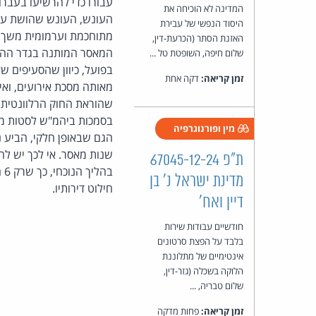
עבורו כדי להרשיעו בעברו
המדינה לא הוכיחה את
העונש, העונש שהושת על 
היסוד הנפשי של עבירת
מתוחכמת וערמומית משך א
האזנת הסתר (הכרעת-דין,
המאסר המותנה בגדר ההלי
שלום חיפה, השופטת טל ...
בפועל, כיוון שהסעיפים 
זמן קריאה:
דקה אחת
מאותה מסכת אירועים, ואי
שהוראת החוק הרלוונטית ק
בסמכות ביהמ"ש לסטות מן
מין ופורנוגרפיה
הגם שבאופן חלקי, הביע נ
שנות מאסר. אי לכך יש ל
ת"פ 67045-12-24
מדינת ישראל נ' בן
חילוט דירותיו.
דיין ואח'
חודשיים עבודות שירות
בלבד על הפצת סרטונים
אינטימיים של מתלוננת
הלוקה בשכלה (גזר-דין,
שלום טבריה, ...
זמן קריאה:
פחות מדקה