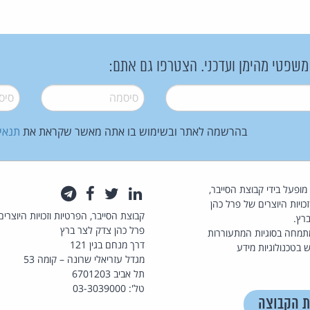
 משפטי מהימן ועדכני. הצטרפו גם אתם:
סיסמה
*
סיסמה
בהרשמה לאתר ובשימוש בו אתה מאשר שקראת את
תנאי
law.co.il מופעל בידי קבוצת הסייבר,
לינקדאין
טוויטר
פייסבוק
טלגרם
כויות היוצרים של פרל כהן
קבוצת הסייבר, הפרטיות וזכויות היוצרים
רץ.
פרל כהן צדק לצר ברץ
תמחה בסוגיות המתעוררות
דרך מנחם בגין 121
 בטכנולוגיות מידע
מגדל עזריאלי שרונה – קומה 53
תל אביב 6701203
טל': 03-3039000
ת הקבוצה