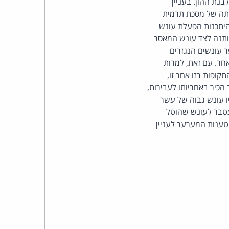
נת ההון. בעניין
כהן
לתה של מסכת תרמית
היתכנות הפעלת עונש
צדק
מותנה לצד עונש המאסר
 עונשים הנגזרים
לצר
חר. עם זאת, למרות
ברץ.
ופות בזו אחר זו,
כיר באחריותו לעבירות,
פועל
יו עונש גבוה של עשר
צטבר לעונש שהוטל
מ־1996
טבר. יש לדחות את טענות המערער לעניין