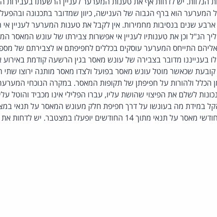
ת הנלוות. יש לדחות אף את טענות המערער לעניין הרשעתו בעבירות הלב
המערער הוא ברף הגבוה של הענישה, כיוון שמדובר בתכנונה ובהפע
רבע שנים בנסיבות מחמירות. אין לקבל את טענות המערער לעניין אי 
ך הנ"ל וכן את טענותיו לעניין אי אפשרות צבירתו של עונש המאסר ה
שאליהם התייחס המערער עוסקים בכללים לחפיפתם או לצבירתם של מספר
לו בענייננו מדובר בצבירה של עונש מאסר בגין הרשעה קודמת באירוע א
ובעת שכאשר מוטל עונש מאסר בפועל ולצדו מאסר מותנה ירוצו שתי התק
 הכלל ולהורות על חפיפתן של תקופות המאסר. במקרה הנוכחי המערער ה
כונות לשלם את הפיצוי שהושת עליו, עברו הפלילי אינו מכביד והוטל על
הקל במידת מה בעונשו על דרך חפיפת חלק מעונש המאסר על תנאי במ
בהליך הנוכחי, כך שרק 6 חודשי מאסר על תנאי מתוך 14 החודשים יופעלו במצ