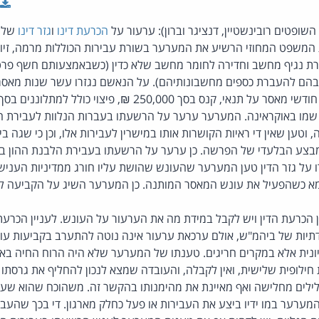
 השופטים רובינשטיין, דנציגר וברון): ערעור על
הכרעת דינו
ו
גזר דינו
של ב
26495-06-1]. בית המשפט המחוזי הרשיע את המערער בשורת עבירות הכוללות מרמה, 
רת נגיף מחשב וחדירה לחומר מחשב שלא כדין (כשבאמצעותם חשף פר
הם להעברת כספים מחשבונותיהם). על הנאשם נגזרו עשר שנות מאסר
שמו באוקראינה. המערער ערער על הרשעתו בעברות הנלוות לעבירת המ
טען שאין די ראיות הקושרות אותו במישרין לעבירות אלו, וכן כי שגה 
בצע הבלעדי של הפרשה. כן ערער על הרשעתו בעבירת הלבנת ההון ב
רו על גזר הדין טען המערער שהעונש שהושת עליו חורג ממדיניות הענ
מא כשהפעיל את עונש המאסר המותנה. כן המערער השיג על הקביעה לחל
ן הכרעת הדין ויש לקבל במידת מה את הערעור על העונש. לעניין הכרע
דתיות של ביהמ"ש, אולם ערכאת ערעור אינה נוטה להתערב בקביעות עו
נית אלא במקרים חריגים. טענתו של המערער שלא היה הרוח החיה בארג
חילופית שלישית, ואין לקבלה, והעובדה שמצא לנכון להחליף את גרסתו
לים מחלישה ואף מאיינת את מהימנותו בהקשר זה. משהוכח שהוא שע
ערער במו ידיו ביצע את העבירות או פעל כחלק מארגון. די בכך שהעביר