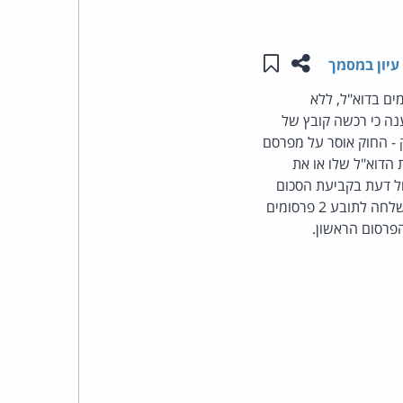
העומד
שתפו עמוד זה
שמור ב"תכנים שלי"
עיון במסמך
בראש
ה, השופטת חנה קיציס): התובע טען כי הנתבעת שלחה אליו 2 פרסומים בדוא"ל, ללא
קשורת (בזק ושידורים), התשמ"ב-1982. הנתבעת טענה כי רכשה קובץ של
קבוצת
ק - החוק אוסר על מפרסם
האינטרנט,
הדוא"ל שלו או את
עה, אך לביהמ"ש שיקול דעת בקביעת הסכום
הסייבר
הראוי. הנתבעת רכשה קובץ כתובות ולא דקדקה האם ניתנה לה הרשאה מטעם התובע. הנתבעת שלחה לתובע 2 פרסומים
פרסום הראשון.
וזכויות
היוצרים
של
פרל