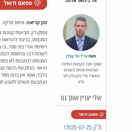
14 בינואר 2016
ספאם ודואל
זמן קריאה:
פחות מדקה
רשימת ועדי בתי ספר, בו 
לשלוח דבר פרסומת לנמען 
מאת‏
עו"ד טל קפלן
שותף וחבר בקבוצת הסייבר,
הפרטיות וזכויות היוצרים
בלבד, אשר אין בהם מסר 
במשרד פרל כהן צדק לצר
הנתבעת תשלם לתובע 400 ש"ח בגין כל פרסום בתוספת 100 ש"ח הוצאות משפט.
ברץ
אולי יעניין אותך גם
ספאם ודואל
ת"ק 17025-07-25