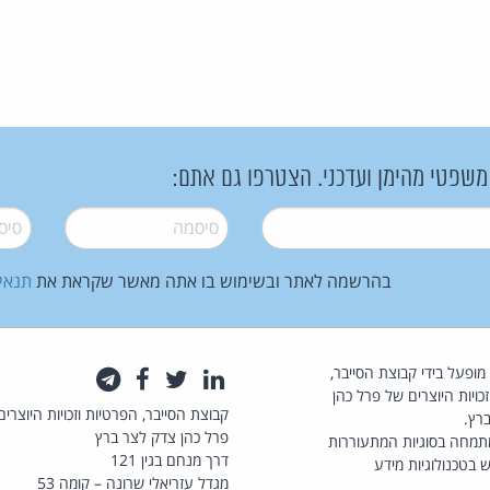
 משפטי מהימן ועדכני. הצטרפו גם אתם:
סיסמה
*
סיסמה
בהרשמה לאתר ובשימוש בו אתה מאשר שקראת את
תנאי
law.co.il מופעל בידי קבוצת הסייבר,
לינקדאין
טוויטר
פייסבוק
טלגרם
כויות היוצרים של פרל כהן
קבוצת הסייבר, הפרטיות וזכויות היוצרים
רץ.
פרל כהן צדק לצר ברץ
תמחה בסוגיות המתעוררות
דרך מנחם בגין 121
 בטכנולוגיות מידע
מגדל עזריאלי שרונה – קומה 53