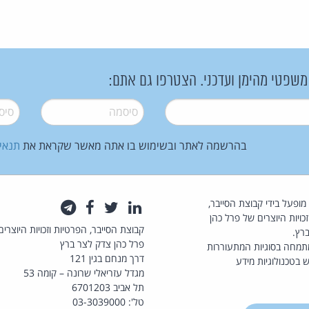
 משפטי מהימן ועדכני. הצטרפו גם אתם:
סיסמה
*
סיסמה
בהרשמה לאתר ובשימוש בו אתה מאשר שקראת את
תנאי
law.co.il מופעל בידי קבוצת הסייבר,
לינקדאין
טוויטר
פייסבוק
טלגרם
כויות היוצרים של פרל כהן
קבוצת הסייבר, הפרטיות וזכויות היוצרים
רץ.
פרל כהן צדק לצר ברץ
תמחה בסוגיות המתעוררות
דרך מנחם בגין 121
 בטכנולוגיות מידע
מגדל עזריאלי שרונה – קומה 53
תל אביב 6701203
טל': 03-3039000