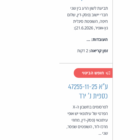
תביעת לשון הרע בין שני
חברי יישוב (פסק-דין, שלום
חיפה, השופטת סיגלית
גץ-אופיר, 21.6.2026):
העובדות: ...
זמן קריאה:
2 דקות
חופש הביטוי
ע"א 47255-11-25
כספית נ' ירד
לפרסומים בחשבון ה-X
הפרטי של עיתונאי יש אופי
עיתונאי (פסק-דין, מחוזי
מרכז-לוד, השופטים שפסר,
שני ...