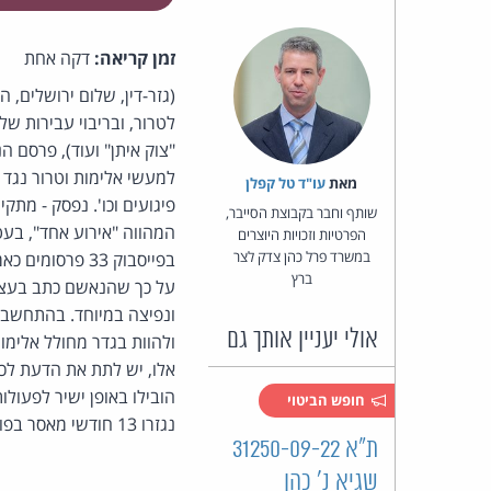
זמן קריאה:
דקה אחת
(גזר-דין, שלום ירושלים,
"צוק איתן" ועוד), פרסם ה
למעשי אלימות וטרור נגד 
מאת‏
עו"ד טל קפלן
פיגועים וכו'. נפסק - מת
שותף וחבר בקבוצת הסייבר,
המהווה "אירוע אחד", בע
הפרטיות וזכויות היוצרים
במשרד פרל כהן צדק לצר
בפייסבוק 33 פ
ברץ
על כך שהנאשם כתב בעצמ
ונפיצה במיוחד. בהתחשב 
אולי יעניין אותך גם
ולהוות בגדר מחולל אלימו
אלו, יש לתת את הדעת לכך
חופש הביטוי
נגזרו 13 חודשי מאסר בפועל וכן הופעל עונש מאסר על תנאי בן 8 חודשים, כך שחציו ירוצה בחופף וחציו במצטבר.
ת"א 31250-09-22
שגיא נ' כהן