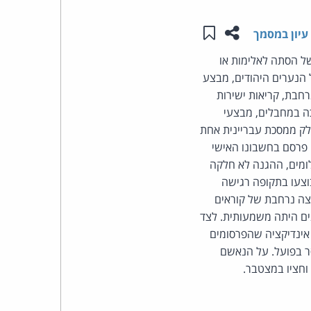
שתפו עמוד זה
שמור ב"תכנים שלי"
העומד
עיון במסמך
של הסתה לאלימות או
בראש
2014 (מועד חטיפתם ורציחתם של הנערים היהודים, מבצע
קבוצת
רחבת, קריאות ישירות
כה במחבלים, מבצעי
האינטרנט,
חלק ממסכת עבריינית אחת
 פרסם בחשבונו האישי
הסייבר
צילומים, ההגנה לא חלקה
צעו בתקופה רגישה
וזכויות
צה נרחבת של קוראים
נים היתה משמעותית. לצד
היוצרים
 אינדיקציה שהפרסומים
ים. מתחם הענישה ההולם הוא בין 9 ועד 25 חודשי מאסר בפועל. על הנאשם
של
פרל