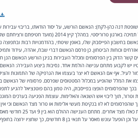
 השופטת דנה כהן-לקח): הנאשם הורשע, על יסוד הודאתו, בריבוי עבירות 
לטרור, ובריבוי עבירות של תמיכה בארגון טרוריסטי. במהלך קיץ 
נאשם בחשבון הפייסבוק שלו, באופן שיטתי, בהזדמנויות רבות ובתפוצה נ
אזרחים וכוחות הביטחון. כן פרסם הנאשם דברי שבח, אהדה, עידוד ותמי
קיים קשר הדוק בין הפרסומים ומכלול העבירות בגינן הורשע הנאשם הנן 
טיו יש לקבוע מתחם ענישה הולמת אחד. נסיבות ביצוע העבירה: הנאשם
רסומים כאמור לעיל. אף אם הנאשם לא יצר בעצמו את הגרפיקה של התמונות וה
ו את המלל שהופיע במכלול הסטטוסים שפרסם. פרסומיו של הנאשם בו
בכך שהפרסומים הופצו בפייסבוק, היה טמון בהם פוטנציאל להגיע לתפו
ת וטרור, תוך ליבוי אש השנאה והאלימות. עוצמת הפגיעה בערכים המוג
 שהפרסומים לא לוו בנקיטת מעשי אלימות או טרור מצד הנאשם וכי אין
הובילו באופן ישיר לפעולות כאלו מצד אחר