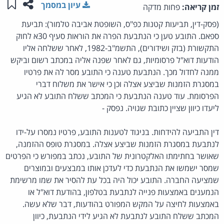
שתפו ע
שמו
עיון במסמך
זמן קריאה:
פחות מדקה
(פסק-דין, תביעות קטנות כפ"ס, השופטת אביבה טלמור): תביעת
ספאם. התובע טען כי הנתבעת הפרה את הוראות סעיף 30א לחוק
התקשורת (בזק ושידורים), התשמ"ב-1982, לאחר ששלחה אליו
הודעות דוא"ל פרסומיות, גם לאחר שפנה אליה במכתב רשום וביקש
ממנה לחדול מכך. הנתבעת טענה כי התובע מסר לה את פרטיו
במסגרת הזמנות שביצע אצלה וכן כי אישר את משלוח דברי
הפרסומת. עוד טענה הנתבעת כי המכתב ששלח התובע לא הגיע
ליעדו כיוון שציין כתובת שגויה. נפסק -
דין התביעה להידחות. בניגוד לטענות התובע, פרטיו נמסרו על-ידו
לנתבעת במסגרת הזמנות שביצע אצלה. במסגרת טופס ההזמנה,
שאושר בחתימתו האלקטרונית של התובע, נכתב במפורש כי הפרטים
שמסר ישמשו את הנתבעת כדי לעדכן אותו במבצעים ובמוצרים
שמציעה החברה. התובע יכול היה בכל עת להסיר את שמו מרשימת
הנמענים באמצעות פנייה לנתבעת בטלפון, בהודעת דוא"ל או
באמצעות לחיצה על המקש המפורט בהודעות, דבר שלא עשה.
המכתב ששלח התובע לנתבעת לא הגיע לידי הנתבעת, כיוון