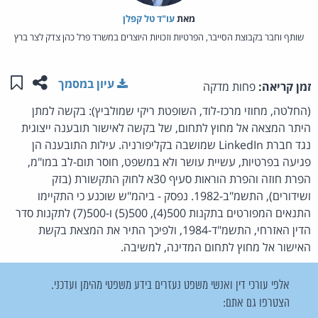
מאת‏
עו"ד טל קפלן
שותף וחבר בקבוצת הסייבר, הפרטיות וזכויות היוצרים במשרד פרל כהן צדק לצר ברץ
שתפו ע
שמו
עיון במסמך
זמן קריאה:
פחות מדקה
(החלטה, מחוזי מרכז-לוד, השופטת ריקי שמולביץ): בקשה למתן
היתר המצאה אל מחוץ לתחום, של בקשה לאישור תובענה ייצוגית
נגד חברת LinkedIn שמושבה בקליפורניה. עילות התובענה הן
פגיעה בפרטיות, עשיית עושר ולא במשפט, חוסר תום-לב במו"מ,
הפרת חוזה והפרת הוראות סעיף 30א לחוק התקשורת (בזק
ושידורים), התשמ"ב-1982. נפסק - ביהמ"ש שוכנע כי התקיימו
התנאים המפורטים בתקנות 500(4), 500(5) ו-500(7) לתקנות סדר
הדין האזרחי, התשמ"ד-1984, ולפיכך התיר את המצאת בקשת
האישור אל מחוץ לתחום המדינה, למשיבה.
אלפי עורכי דין ואנשי משפט נעזרים בידע משפטי מהימן ועדכני.
הצטרפו גם אתם: