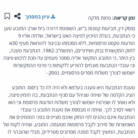
שתפו ע
שמו
עיון במסמך
זמן קריאה:
פחות מדקה
(פסק-דין, תביעות קטנות ב"ש, השופטת דרורה בית אור): התובע טען
כי הנתבעת, בעלת הזיכיון לפיצה האט בישראל, שלחה אליו 9
הודעות טקסט פרסומיות, ללא הסכמתו ובניגוד להוראות סעיף 30א
לחוק התקשורת (בזק ושידורים), התשמ"ב-1982. הנתבעת טענה,
בין היתר, כי התובע התקשר אליה מספר פעמים על-מנת לרכוש פיצה
וכי עובדי הנתבעת מונחים להודיע ללקוחות כי פרטי ההתקשרות
ישמשו לצורך משלוח מסרים פרסומיים. נפסק -
טענת הנתבעת היא טענה בעלמא ולא היה לה כל ביסוס. התובע
הציג הקלטה של שיחה שניהל עם סניף הנתבעת, בה הזמין פיצה,
ולא נאמר לו שפרטיו ישמשו לצורך משלוח הודעות פרסומת וכי הוא
רשאי לסרב לכך. שיחה זו מבססת את טענת התובע כי עובדי
הנתבעת אינם נוהגים לפי החוק ואינם מציינים בפני המזמינים את
האפשרות של סירוב לקבל פרסומות מטעמה. התובע, שהיה לקוח של
הנתבעת, המשיך לקבל ממנה מסרונים מטרידים, מבלי שהובהר לו