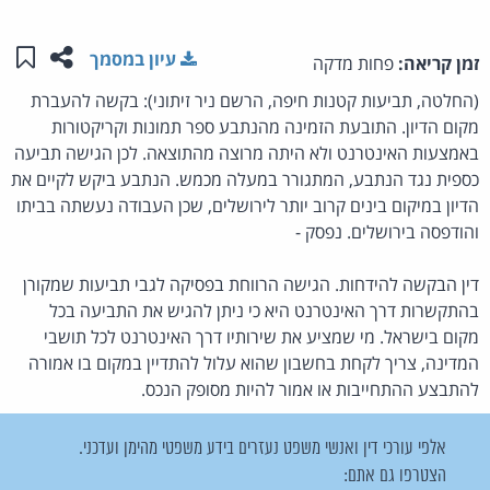
שתפו ע
שמו
עיון במסמך
זמן קריאה:
פחות מדקה
(החלטה, תביעות קטנות חיפה, הרשם ניר זיתוני): בקשה להעברת
מקום הדיון. התובעת הזמינה מהנתבע ספר תמונות וקריקטורות
באמצעות האינטרנט ולא היתה מרוצה מהתוצאה. לכן הגישה תביעה
כספית נגד הנתבע, המתגורר במעלה מכמש. הנתבע ביקש לקיים את
הדיון במיקום בינים קרוב יותר לירושלים, שכן העבודה נעשתה בביתו
והודפסה בירושלים. נפסק -
דין הבקשה להידחות. הגישה הרווחת בפסיקה לגבי תביעות שמקורן
בהתקשרות דרך האינטרנט היא כי ניתן להגיש את התביעה בכל
מקום בישראל. מי שמציע את שירותיו דרך האינטרנט לכל תושבי
המדינה, צריך לקחת בחשבון שהוא עלול להתדיין במקום בו אמורה
להתבצע ההתחייבות או אמור להיות מסופק הנכס.
אלפי עורכי דין ואנשי משפט נעזרים בידע משפטי מהימן ועדכני.
הצטרפו גם אתם: