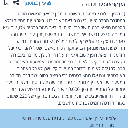
שתפו ע
שמו
עיון במסמך
זמן קריאה:
פחות מדקה
(גזר-דין, שלום קריית-גת, השופטת רובין לביא): הנאשם הודה,
במסגרת הסדר טיעון, כי נכנס לאתר אינטרנט באמצעות מחשב וללא
הסכמה הוציא פרטים של כרטיסי חיוב. באמצעות פרטים אלו, שהוציא
במרמה, ביצע רכישה של מחשב נייד ומדפסת, תוך שהוא מתחזה
לאחר. נפסק - ביהמ"ש קיבל את המלצת שירות המבחן ונמנע
מהרשעת הנאשם, אך הביע תקווה כי הנאשם ישכיל להבין כי קיבל
הזדמנות יוצאת דופן לשוב ולעלות על דרך המלך. מדובר בעבירה
נפוצה ולעיתים קשה לאיתור. גניבות ומרמה באמצעות האינטרנט
הפכו למגיפה לאומית. מדובר במעשה קל, שכן לא כל האתרים
מאובטחים וגם אלו המאובטחים ברי פריצה בסופו של דבר. מדובר
במעשה שבוצע בין 4 כותלי הבית בתחושה של ביטחון מלא. הנאשם
יחתום על התחייבות בסך 10,000 ש"ח להימנע מביצוע העבירות
בהן הודה והוא יבצע שירות לתועלת הציבור בהיקף של 220 שעות,
כעוזר הדרכה ותמיכה במכרז מחשבים.
אלפי עורכי דין ואנשי משפט נעזרים בידע משפטי מהימן ועדכני.
הצטרפו גם אתם: