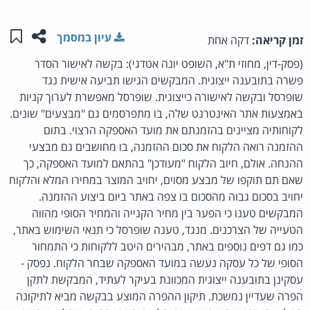
שתפו ע
שמו
עיון במסמך
זמן קריאה:
דקה אחת
(פסק-דין, מחוזי ת"א, השופט יונה אטדגי): בקשה לאישור הסדר
פשרה בתובענה ייצוגית. המבקשים הגישו תביעה אישית נגד
שופרסל ובקשה לאישורה כייצוגית. שופרסל מאפשרת לערוך קניות
באמצעות אתר האינטרנט שלה, בו מתפרסמים גם "מבצעים" שונים.
לקוחותיה מציינים בהזמנתם את מועד האספקה הרצוי. בתום
ההזמנה רואה הלקוח את סכום ההזמנה, בו מחושבים גם מבצעי
ההנחה. אולם, חיוב הלקוח "מעודכן" בהתאם למועד האספקה, כך
שאם תם תוקפו של מבצע מסוים, יחויב המוצר במחירו המלא והלקוח
יחויב בסכום גבוה מהסכום בו צפה באתר ביום ביצוע ההזמנה.
המבקשים טענו כי הפער בין מחיר הקנייה והמחיר הסופי מהווה
הטעייה של הצרכנים. מנגד, טענה שופרסל כי תנאי השימוש באתר,
כמו גם דפים נוספים באתר, מבהירים היטב ללקוחות כי התמחור
הסופי של כל עסקה נעשה במועד האספקה שבחר הלקוח. נפסק -
עסקינן בתובענה ייצוגית המכוונת בעיקר לעתיד, המבקשת לתקן
הפרה שעדיין נמשכת. תיקון ההפרה המוצע בבקשה מביא לתיקונה