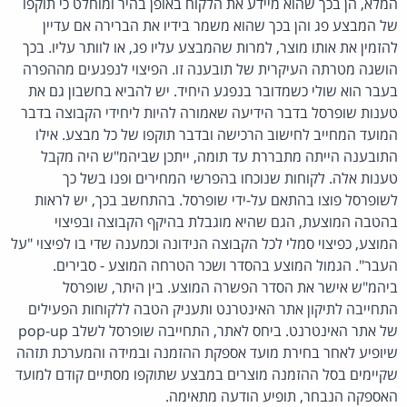
המלא, הן בכך שהוא מיידע את הלקוח באופן בהיר ומוחלט כי תוקפו
של המבצע פג והן בכך שהוא משמר בידיו את הברירה אם עדיין
להזמין את אותו מוצר, למרות שהמבצע עליו פג, או לוותר עליו. בכך
הושגה מטרתה העיקרית של תובענה זו. הפיצוי לנפגעים מההפרה
בעבר הוא שולי כשמדובר בנפגע היחיד. יש להביא בחשבון גם את
טענות שופרסל בדבר הידיעה שאמורה להיות ליחידי הקבוצה בדבר
המועד המחייב לחישוב הרכישה ובדבר תוקפו של כל מבצע. אילו
התובענה הייתה מתבררת עד תומה, ייתכן שביהמ"ש היה מקבל
טענות אלה. לקוחות שנוכחו בהפרשי המחירים ופנו בשל כך
לשופרסל פוצו בהתאם על-ידי שופרסל. בהתחשב בכך, יש לראות
בהטבה המוצעת, הגם שהיא מוגבלת בהיקף הקבוצה ובפיצוי
המוצע, כפיצוי סמלי לכל הקבוצה הנידונה וכמענה שדי בו לפיצוי "על
העבר". הגמול המוצע בהסדר ושכר הטרחה המוצע - סבירים.
ביהמ"ש אישר את הסדר הפשרה המוצע. בין היתר, שופרסל
התחייבה לתיקון אתר האינטרנט ותעניק הטבה ללקוחות הפעילים
של אתר האינטרנט. ביחס לאתר, התחייבה שופרסל לשלב pop-up
שיופיע לאחר בחירת מועד אספקת ההזמנה ובמידה והמערכת תזהה
שקיימים בסל ההזמנה מוצרים במבצע שתוקפו מסתיים קודם למועד
האספקה הנבחר, תופיע הודעה מתאימה.