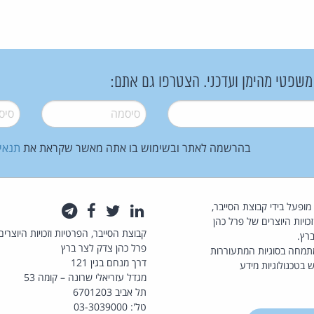
 משפטי מהימן ועדכני. הצטרפו גם אתם:
סיסמה
*
סיסמה
בהרשמה לאתר ובשימוש בו אתה מאשר שקראת את
תנאי
law.co.il מופעל בידי קבוצת הסייבר,
לינקדאין
טוויטר
פייסבוק
טלגרם
כויות היוצרים של פרל כהן
קבוצת הסייבר, הפרטיות וזכויות היוצרים
רץ.
פרל כהן צדק לצר ברץ
תמחה בסוגיות המתעוררות
דרך מנחם בגין 121
 בטכנולוגיות מידע
מגדל עזריאלי שרונה – קומה 53
תל אביב 6701203
טל': 03-3039000