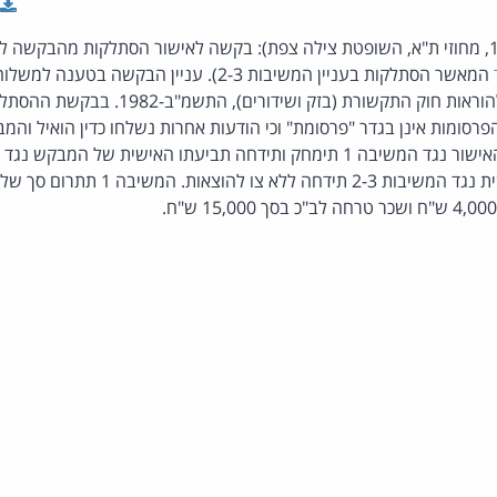
(פסק-דין בעניין המשיבה 1, מחוזי ת"א, השופטת צילה צפת): בקשה לאישור הסתלקות מהב
המאשר הסתלקות בעניין המשיבות 2-3). עניין הבקשה 
על-ידי המשיבים, בניגוד להוראות חוק התקשורת (בז
סומות אינן בגדר "פרסומת" וכי הודעות אחרות נשלחו כדין הואיל והמב
המשיבה. נפסק - בקשת האישור נגד המשיבה 1 תימחק ותידחה תביעתו האישית של ה