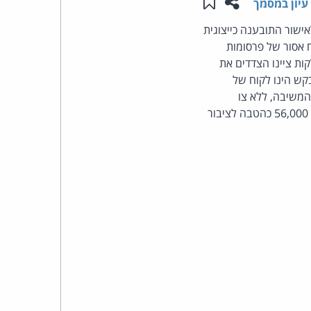
שתפו עמוד זה
שמור ב"תכנים שלי"
עיון במסמך
העומד
קשה לאישור התובענה כייצוגית
בטענה למשלוח אסור של פרסומות
בראש
ק ושידורים), התשמ"ב-1982. בבקשת ההסתלקות ציינו הצדדים את
קש הינו לקוח של
קבוצת
מבקש נגד המשיבה, ללא צו
להוצאות. התובענה האישית נגד המשיבות 2-3 תידחה ללא צו להוצאות. המשיבה 1 תתרום סך של 56,000 כהטבה לציבור
האינטרנט,
הסייבר
וזכויות
היוצרים
של
פרל