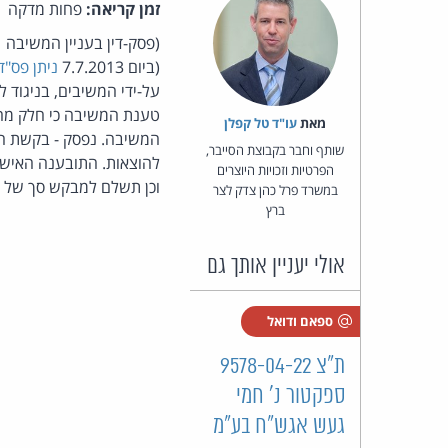
זמן קריאה:
פחות מדקה
(ביום 7.7.2013
ניתן פס"ד
טענת המשיבה כי חלק מהפר
מאת‏
עו"ד טל קפלן
שותף וחבר בקבוצת הסייבר,
הפרטיות וזכויות היוצרים
וכן תשלם למבקש סך של 4,000 ש"ח ושכר טרחה לב"כ בסך 15,000 ש"ח.
במשרד פרל כהן צדק לצר
ברץ
אולי יעניין אותך גם
ספאם ודואל
ת"צ 9578-04-22
ספקטור נ' חמי
געש אגש"ח בע"מ