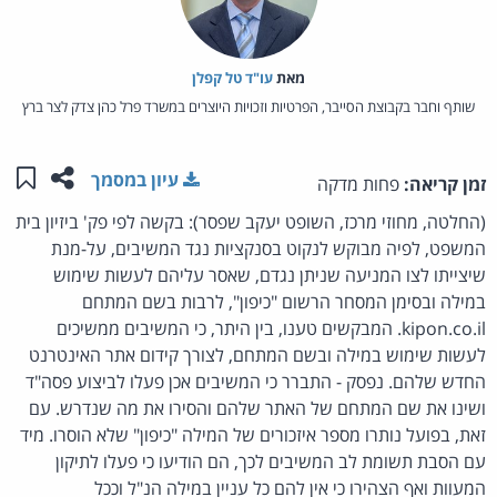
מאת‏
עו"ד טל קפלן
שותף וחבר בקבוצת הסייבר, הפרטיות וזכויות היוצרים במשרד פרל כהן צדק לצר ברץ
שתפו ע
שמו
עיון במסמך
זמן קריאה:
פחות מדקה
(החלטה, מחוזי מרכז, השופט יעקב שפסר): בקשה לפי פק' ביזיון בית
המשפט, לפיה מבוקש לנקוט בסנקציות נגד המשיבים, על-מנת
שיצייתו לצו המניעה שניתן נגדם, שאסר עליהם לעשות שימוש
במילה ובסימן המסחר הרשום "כיפון", לרבות בשם המתחם
kipon.co.il. המבקשים טענו, בין היתר, כי המשיבים ממשיכים
לעשות שימוש במילה ובשם המתחם, לצורך קידום אתר האינטרנט
החדש שלהם. נפסק - התברר כי המשיבים אכן פעלו לביצוע פסה"ד
ושינו את שם המתחם של האתר שלהם והסירו את מה שנדרש. עם
זאת, בפועל נותרו מספר איזכורים של המילה "כיפון" שלא הוסרו. מיד
עם הסבת תשומת לב המשיבים לכך, הם הודיעו כי פעלו לתיקון
המעוות ואף הצהירו כי אין להם כל עניין במילה הנ"ל וככל