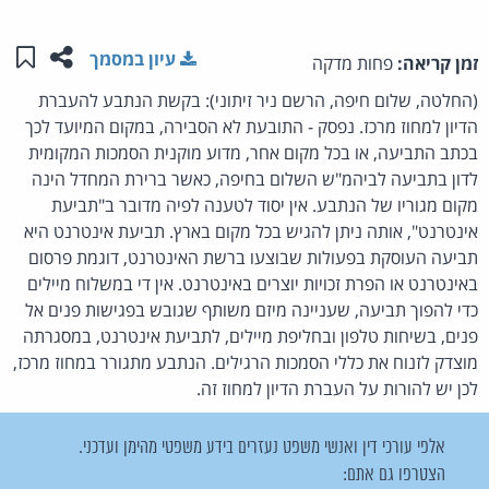
שתפו ע
שמו
עיון במסמך
זמן קריאה:
פחות מדקה
(החלטה, שלום חיפה, הרשם ניר זיתוני): בקשת הנתבע להעברת
הדיון למחוז מרכז. נפסק - התובעת לא הסבירה, במקום המיועד לכך
בכתב התביעה, או בכל מקום אחר, מדוע מוקנית הסמכות המקומית
לדון בתביעה לביהמ"ש השלום בחיפה, כאשר ברירת המחדל הינה
מקום מגוריו של הנתבע. אין יסוד לטענה לפיה מדובר ב"תביעת
אינטרנט", אותה ניתן להגיש בכל מקום בארץ. תביעת אינטרנט היא
תביעה העוסקת בפעולות שבוצעו ברשת האינטרנט, דוגמת פרסום
באינטרנט או הפרת זכויות יוצרים באינטרנט. אין די במשלוח מיילים
כדי להפוך תביעה, שעניינה מיזם משותף שגובש בפגישות פנים אל
פנים, בשיחות טלפון ובחליפת מיילים, לתביעת אינטרנט, במסגרתה
מוצדק לזנוח את כללי הסמכות הרגילים. הנתבע מתגורר במחוז מרכז,
לכן יש להורות על העברת הדיון למחוז זה.
אלפי עורכי דין ואנשי משפט נעזרים בידע משפטי מהימן ועדכני.
הצטרפו גם אתם: