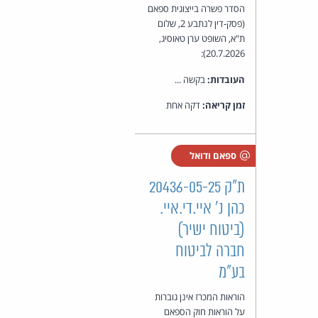
הסדר פשרה בייצוגית ספאם
(פסק-דין לנתבע 2, שלום
ת"א, השופט ערן טאוסיג,
20.7.2026):
העובדות:
בקשה ...
זמן קריאה:
דקה אחת
ספאם ודואל
ת"ק 20436-05-25
כהן נ' איי.די.איי.
(ביטוח ישיר)
חברה לביטוח
בע"מ
הוראות המכרז אינן גוברות
על הוראות חוק הספאם