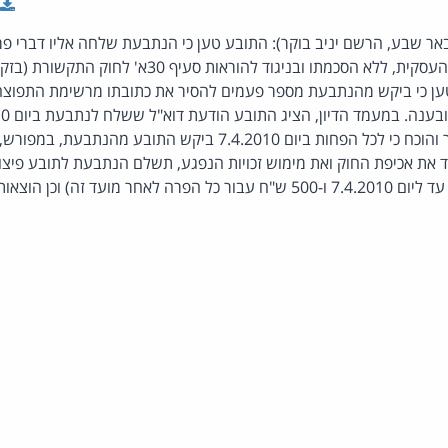
באר שבע, הרשם יניב בוקר): התובע טען כי הנתבעת שלחה אליו דברי פר
המשמשת אותו לפעילותו העסקית, ללא הסכמתו ובניגוד להוראות סעיף 30א'
1. התובע טען כי ביקש מהנתבעת מספר פעמים להסיר את כתובתו מרשימת התפו
משלוח דברי הדואר. מאחר והוכח כי לכל הפחות ביום 7.4.2010 ביקש התובע