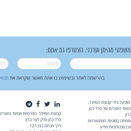
 משפטי מהימן ועדכני. הצטרפו גם אתם:
סיסמה
*
סיסמה
בהרשמה לאתר ובשימוש בו אתה מאשר שקראת את
תנאי
law.co.il מופעל בידי קבוצת הסייבר,
לינקדאין
טוויטר
פייסבוק
טלגרם
כויות היוצרים של פרל כהן
קבוצת הסייבר, הפרטיות וזכויות היוצרים
רץ.
פרל כהן צדק לצר ברץ
תמחה בסוגיות המתעוררות
דרך מנחם בגין 121
 בטכנולוגיות מידע