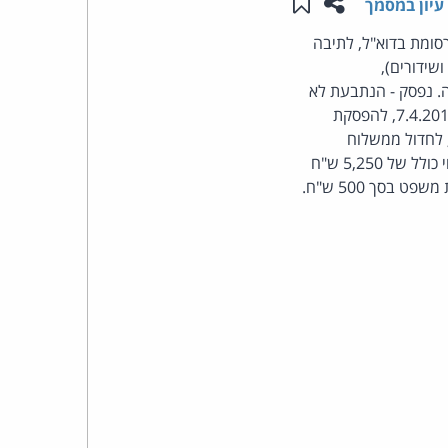
שתפו עמוד זה
שמור ב"תכנים שלי"
עיון במסמך
העומד
סומת בדוא"ל, לתיבה
 לחוק התקשורת (בזק ושידורים),
בראש
צה. נפסק - הנתבעת לא
התייצבה לדיון שנערך בתובענה. במעמד הדיון, הציג התובע הודעת דוא"ל ששלח לנתבעת ביום 7.4.2010, להפסקת
קבוצת
 מהנתבעת, במפורש, לחדול ממשלוח
הפרסומות, ועל-מנת לעודד את אכיפת החוק ואת מימוש זכויות הנפגע, תשלם הנתבעת לתובע פיצוי כולל של 5,250 ש"ח
האינטרנט,
הסייבר
וזכויות
היוצרים
של
פרל