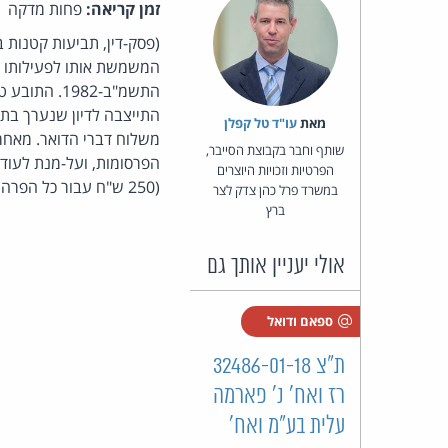
זמן קריאה:
פחות מדקה
(פסק-דין, תביעות קטנות 
התשמ"ב-982
מאת‏
עו"ד טל קפלן
שותף וחבר בקבוצת הסייבר,
הפרטיות וזכויות היוצרים
(250 ש"ח עבור כל הפרה עד ליום 7.4.2010 ו-500 ש"ח עבור כל הפרה לאחר מועד זה) וכן הוצאות משפט בסך 500 ש"ח.
במשרד פרל כהן צדק לצר
ברץ
אולי יעניין אותך גם
ספאם ודואל
ת"צ 32486-01-18
רז ואח' נ' פארמה
עלית בע"מ ואח'