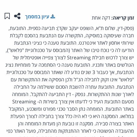
שתפו ע
שמו
עיון במסמך
זמן קריאה:
דקה אחת
(פסק-דין, שלום ת"א, השופט יעקב שקד): תביעה כספית. התובעת,
חברה שעיסוקה במוסיקה, התקשרה עם הנתבעת בהסכם לקבלת
שירותי אחסון לאתר אינטרנט. התובעת טענה כי נציגי הנתבעת
הודיעו לה כי נוכח טיבו של האתר (המבוסס על טכנולוגיית "פלאש"),
יש צורך לרכוש חבילת Streaming לצורך צפייה אופטימלית של
הגולשים באתר ותכניו. התובעת טענה כי הסתמכה על מומחיות נציג
הנתבעת, אך כעבור 3 שנים נודע לה שאתר המבוסס על טכנולוגיית
"פלאש" אינו זקוק לחבילה הנ"ל ולכן הפסיקה את ההתקשרות עם
הנתבעת. התובעת עתרה להשבת הסכום ששילמה על החבילה
לאורך שנות ההתקשרות. נפסק - דין התביעה להתקבל. המומחה
מטעם התובעת העיד כי לדעתו אין צורך בשירות ה- Streaming
באתר התובעת. המומחה נתן הסבר טכני מפורט ומשכנע, המקובל
במלואו. המסקנה היא כי לא היה כלל צורך בחבילה לצורך הפעלת
האתר בצורה סבירה. מסקנה זו נובעת הן מעדות המומחה והן
מהעובדה הפשוטה כי לאחר ההתנתקות מהחבילה, פועל האתר כפי