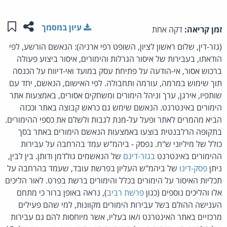
שתפו ע
שמו
עיון במסמך
זמן קריאה:
דקה אחת
(גזר-דין, שלום ראשון לציון, השופט רפי ארניה): הנאשם הורשע, לפי
הודאתו, בעבירות של איסור הגרלות והימורים, איסור ביצוע פעולה
ברכוש אסור, אי-הודעה על פתיחת עסק במועד ואי-דיווח על הכנסה
תוך שימוש במרמה, עורמה ותחבולה. לפי האישום, הנאשם, יחד עם
שותפיו, אירגן, ערך וניהל הימורים ומשחקים אסורים, באמצעות אתר
הימורים באינטרנט. הנאשם שימש גם כראש קבוצה באתר וככזה
הביא מהמרים לאתר ופעל על-מנת לגבות ולשלם את כספי ההימורים.
בתקופה הרלבנטית בוצעו באמצעות הנאשם הימורים באתר בסך
כולל של מיליוני ש"ח. נפסק - ביהמ"ש עמד בהרחבה על עבירות
ההימורים באינטרנט
בגזר-דינם
של הנאשמים גולדמן ודותן. בין לבין,
ניתן
פסק-דינו
של ביהמ"ש העליון בפרשת עובד, שעמד בהרחבה על
תכליות האיסור על הימורים בכלל והימורים ברשת בפרט. לאור הליכים
אלו והליכים נוספים (כגון
פרשת רביב
), נראה באופן ברור כי מתחם
הענישה ההולם בשל עבירות הימורים מקוונות, למי שהם פעילים
מרכזיים באתר האינטרנט ו/או בעליו, אשר מיוחסות להם גם עבירות