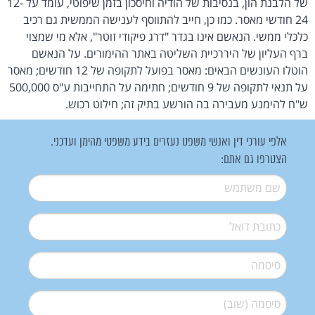
של הלבנת הון, בנסיבות של הודיה וחיסכון בזמן שיפוטי, עומד על 12-
24 חודשי מאסר. כמו כן, חייב להתווסף לענישה הממשית גם רכיב
כלכלי ממשי. הנאשם אינו בגדר "דרג פיקודי זוטר", אלא מי שמצוי
ברף העליון של היררכיית השליטה באתר ההימורים. על הנאשם
הוטלו העונשים הבאים: מאסר בפועל לתקופה של 12 חודשים; מאסר
על תנאי לתקופה של 9 חודשים; חתימה על התחייבות ע"ס 500,000
ש"ח להימנע מעבירה בה הורשע בתיק זה; חילוט רכוש.
אלפי עורכי דין ואנשי משפט נעזרים בידע משפטי מהימן ועדכני.
הצטרפו גם אתם:
שם משתמש
*
דואל
*
סיסמה
*
סיסמה (שוב)
*