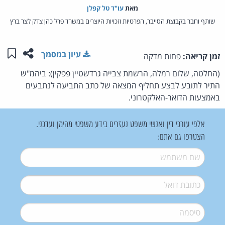
מאת‏
עו"ד טל קפלן
שותף וחבר בקבוצת הסייבר, הפרטיות וזכויות היוצרים במשרד פרל כהן צדק לצר ברץ
שתפו ע
שמו
עיון במסמך
זמן קריאה:
פחות מדקה
(החלטה, שלום רמלה, הרשמת צבייה גרדשטיין פפקין): ביהמ"ש
התיר לתובע לבצע תחליף המצאה של כתב התביעה לנתבעים
באמצעות הדואר-האלקטרוני.
אלפי עורכי דין ואנשי משפט נעזרים בידע משפטי מהימן ועדכני.
הצטרפו גם אתם:
שם משתמש
*
דואל
*
סיסמה
*