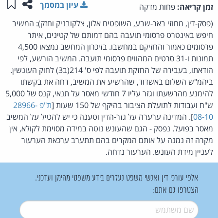
שתפו ע
שמו
עיון במסמך
זמן קריאה:
פחות מדקה
(פסק-דין, מחוזי באר-שבע, השופטים אלון, צלקובניק וחזק): המשיב
חיפש באינטרט פרסומי תועבה בהם דמותם של קטינים, איתר
פרסומים כאמור והחזיקם במחשבו. בזיכרון המחשב נמצאו 4,500
תמונות ו-31 סרטים המהווים פרסומי תועבה. המשיב הורשע, לפי
הודאתו, בעבירה של החזקת תועבה לפי ס' 214(ב3) לחוק העונשין.
ביהמ"ש השלום באשדוד, שהרשיע את המשיב, דחה את בקשתו
להימנע מהרשעתו וגזר עליו 7 חודשי מאסר על תנאי, קנס של 5,000
ש"ח ועבודות לתועלת הציבור בהיקף של 150 שעות [
ת"פ 28966-
08-10
]. המדינה ערערה על גזר-הדין וטענה כי יש להטיל על המשיב
מאסר בפועל. נפסק - הגם שהעונש נוטה במידה מסוימת לקולא, אין
מקרה זה נמנה על אותם המקרים בהם תתערב ערכאת הערעור
לעניין מידת העונש. הערעור נדחה.
אלפי עורכי דין ואנשי משפט נעזרים בידע משפטי מהימן ועדכני.
הצטרפו גם אתם:
שם משתמש
*