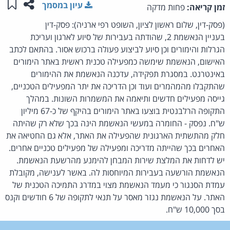
שתפו ע
שמו
עיון במסמך
זמן קריאה:
פחות מדקה
(פסק-דין, שלום ראשון לציון, השופט רפי ארניה): פסק-דין
בעניין הנאשמת 2, שהודתה בעבירות של סיוע לארגון ועריכת
הגרלות והימורים וכן סיוע לביצוע פעולה ברכוש אסור. בהתאם לכתב
האישום, הנאשמת שימשה כמפעילה טכנית ראשית באתר הימורים
באינטרנט. במסגרת תפקידה, עדכנה הנאשמת את ההימורים
שהתקבלו מהמהמרים ועוד וכן הדריכה את יתר המפעילים הטכניים,
גייסה מפעילים חדשים ותיאמה את המשמרות השונות. במהלך
התקופה הרלבנטית בוצעו באתר הימורים בהיקף של כ-67 מיליון
ש"ח. נפסק - החומרה במעשי הנאשמת הינה בכך שלא רק שהיתה
חלק מהתשתית הארגונית שהפעילה את האתר, אלא גם החטיאה את
האחרים בכך שהייתה מדריכה ומפעילה של מפעילים טכניים אחרים.
יש לדחות את המלצת שירות המבחן להימנע מהרשעת הנאשמת.
הנאשמת הורשעה בעבירות המיוחסות לה. באשר לענישה, מקובלת
עמדת הסנגור כי מעמד הנאשמת מצוי במדרג התמיכה הטכנית של
האתר. על הנאשמת נגזר מאסר על תנאי לתקופה של 6 חודשים וקנס
בסך 10,000 ש"ח.