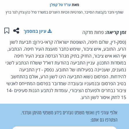
מאת‏
עו"ד טל קפלן
שותף וחבר בקבוצת הסייבר, הפרטיות וזכויות היוצרים במשרד פרל כהן צדק לצר ברץ
שתפו ע
שמו
עיון במסמך
זמן קריאה:
פחות מדקה
(פסק-דין, שלום חיפה, השופטת ישראלה קראי-גירון): תביעת לשון
הרע. התובע, איש ציבור, שימש כחבר מועצת העיר חיפה. הנתבע,
אף הוא איש ציבור, החזיק בתיק מנהל הנדסה ונציג העיר חיפה
במוסדות התכנון. עניין התביעה בהודעת דוא"ל ששלח הנתבע לשני
נמענים, שעניינה בפעילותו של התובע. נפסק - דין התביעה
להידחות. הפרסום נשוא התביעה הינו לשון הרע, אולם בהתחשב
בטיב הפרסום ובנמעניו ובעובדה שמדובר בפרסום המתייחס לאנשי
ציבור נבחרים ולפועלם הציבורי, עומדות לנתבע הגנות סעיפים 14-
15 לחוק איסור לשון הרע.
אלפי עורכי דין ואנשי משפט נעזרים בידע משפטי מהימן ועדכני.
הצטרפו גם אתם: