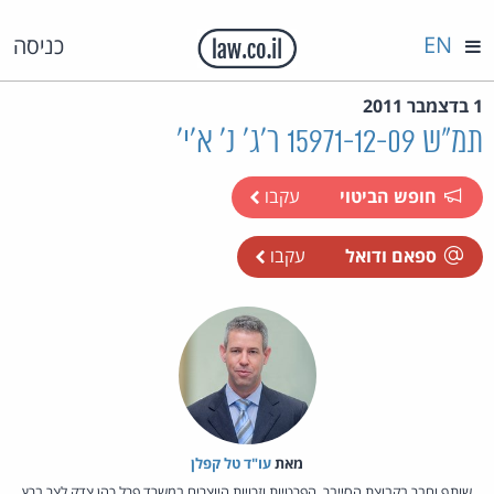
EN
כניסה
1 בדצמבר 2011
תמ"ש 15971-12-09 ר'ג' נ' א'י'
חופש הביטוי
עקבו
ספאם ודואל
עקבו
מאת‏
עו"ד טל קפלן
שותף וחבר בקבוצת הסייבר, הפרטיות וזכויות היוצרים במשרד פרל כהן צדק לצר ברץ