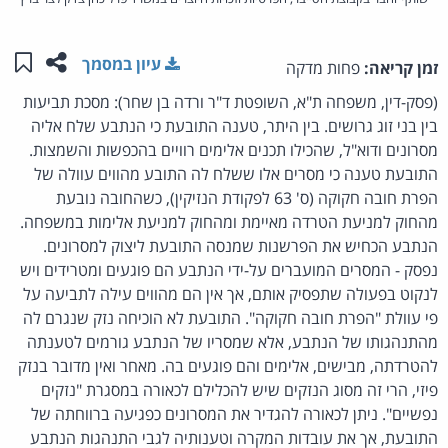
שתפו ע
שמו
עיון במסמך
זמן קריאה:
פחות מדקה
(פסק-דין, משפחה ת"א, השופטת ד"ר ורדה בן שחר): מסכת תביעות
בין בני זוג גרושים. בין היתר, טענה התובעת כי הנתבע שלח אליה
מסרונים ודוא"ל, שהכילו תכנים אלימים רוויים בהכפשות והשמצות.
התובעת טענה כי מסרים אלו ששלח לה התובע מהווים עוולה של
הפרת חובה חקוקה (ס' 63 לפקודת הנזיקין), כשהחובה נובעת
מהחוק למניעת הטרדה מאיימת ומהחוק למניעת אלימות במשפחה.
הנתבע הכחיש את הפרשנות שמנסה התובעת ליצוק למסרונים.
נפסק - המסרים המועברים על-ידי הנתבע הם פוגעים ומטרידים ויש
לנקוט בפעולה שתפסיק אותם, אך אין הם מהווים עילה לתביעה על
פי עוולת "הפרת חובה חקוקה". התובעת לא הוכיחה נזק שנגרם לה
מהתנהגותו של הנתבע, אלא שמסריו של הנתבע גורמים לטענתה
להטרדתה, מבישים, אלימים והם פוגעים בה. מאחר ואין מדובר בנזק
פיזי, הרי זה מסוג הנזקים שיש להכלילם לכאורה במסגרת "נזקים
נפשיים". ניתן לכאורה להגדיר את המסרונים כפגיעה ברווחתה של
התובעת, אך את עובדות המקרה וטענותיה לגבי התנהגות הנתבע