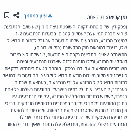
שתפו ע
שמו
עיון במסמך
זמן קריאה:
דקה אחת
(פסק-דין, שלום פתח-תקווה, השופטת ניצה מימון שעשוע): הנתבעת
3 היא חברה המייעצת לעסקים קטנים, בבעלות הנתבעים 1-2.
לטענת התובע, הנתבעים שלחו הודעות דואר-זבל לכתובות הדוא"ל
שלו, בניגוד להוראות חוק התקשורת (בזק ושידורים),
התשמ"ב-1982. התביעה נקבה ב-5 הודעות, שנשלחו ל-3 תיבות
דוא"ל של התובע וכללו הזמנה לכנס שארגנו הנתבעים ופירוט
השירותים המוצעים על-ידם. נפסק - מומחה מטעם ביהמ"ש בדק את
סוגיית זיהוי מקור משלוח הודעות הדוא"ל וקבע כי ההודעות נשלחו אל
כתובות הדוא"ל של התובע על-ידי הנתבעים, באמצעות שרתים
בארה"ב, שהעבירו אותן לשרתים בישראל. ההודעות נשלחו, כל אחת
בנפרד, לשלוש כתובות הדוא"ל של התובע, על-ידי הנתבעים. עיון
בתוכן ההודעות מלמד כי מדובר במכתבים פרסומיים מובהקים. ברי כי
אין מדובר במפגש שמטרתו שמיעת הרצאות, אלא פודיום להצעת
שירותיהם העסקיים של הנתבעים. הכיתוב ה"הגנתי" שכללו
הנתבעים בשולי ההודעות, אינו אלא עלה תאנה שאין בו כדי להסוות