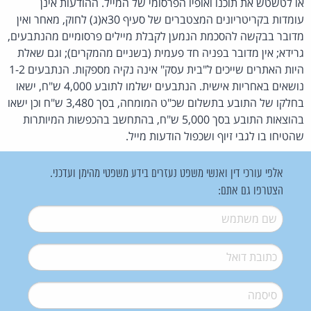
או לטשטש את תוכנו ואופיו הפרסומי של המייל. ההודעות אינן
עומדות בקריטריונים המצטברים של סעיף 30א(ג) לחוק, מאחר ואין
מדובר בבקשה להסכמת הנמען לקבלת מיילים פרסומיים מהנתבעים,
גרידא; אין מדובר בפניה חד פעמית (בשניים מהמקרים); וגם שאלת
היות האתרים שייכים ל"בית עסק" אינה נקיה מספקות. הנתבעים 1-2
נושאים באחריות אישית. הנתבעים ישלמו לתובע 4,000 ש"ח, ישאו
בחלקו של התובע בתשלום שכ"ט המומחה, בסך 3,480 ש"ח וכן ישאו
בהוצאות התובע בסך 5,000 ש"ח, בהתחשב בהכפשות המיותרות
שהטיחו בו לגבי זיוף ושכפול הודעות מייל.
אלפי עורכי דין ואנשי משפט נעזרים בידע משפטי מהימן ועדכני.
הצטרפו גם אתם:
שם משתמש
*
דואל
*
סיסמה
*