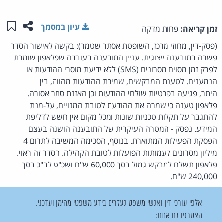
שתפו ע
שמו
עיון במסמך
זמן קריאה:
פחות מדקה
(פסק-דין, מחוזי מרכז, השופטת אסתר שטמר): בקשה לאישור הסדר
פשרה בתובענה ייצוגית. עניין התובענה בעובדה שפלאפון שומרת
לפרק זמן מסוים מסרונים (SMS) ללא ידיעת מוסרי ההודעות או
הנמענים. לטענת המבקשים, שמירת ההודעות מהווה, בין
היתר, פגיעה בפרטיות שולחי ההודעות וכן האזנת סתר אסורה.
פלאפון טענה כי שמרה את ההודעת לטובת המנויים, על-מנת
להתגבר על תקלות טכניות שונות ומכל מקום אין חשש לדליפת
המידע. נפסק - המטרה העיקרית של התובענה הושגה בעצם
הפסקת הפעילות המתוארת. בנוסף, הסכימה המשיבה לתרום 4
מיליון מסרונים לעמותות הפועלות לטובת הקהילה. הסדר זה ראוי.
פלאפון תשלם למבקש גמול בסך 60,000 ש"ח ושכ"ט לב"כ בסך
240,000 ש"ח.
אלפי עורכי דין ואנשי משפט נעזרים בידע משפטי מהימן ועדכני.
הצטרפו גם אתם: