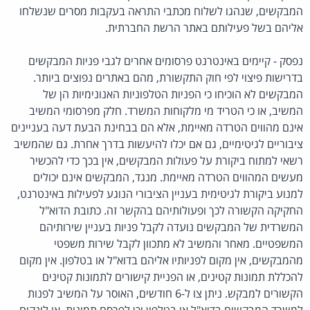
המבקשים, שנהגו לשלוח מכתבי התראה בעקבות מסרים שנשלחו
אליהם בשל פעילותם באתר הרשת החברתית.
נפסק - קיימים באינטרנט פרסומים אחרים לגבי פניות המבקשים
בדרישות פיצוי לפי חוק התקשורת, מהם באתרים נפוצים ביותר.
המבקשים לא הוכיחו כי הפניות הטלפוניות האנונימיות הן של
המשיב, או כי הטריד מי מלקוחות המשרד. חלק מפרסומי המשיב
אינם מהווים הטרדה מאיימת, אלא הם בבחינת הבעת דעה בעניינים
ציבוריים לגיטימיים, גם אם יכלו להיעשות בדרך אחרת. גם שהמשיב
רשאי למתוח ביקורת על פעולות המבקשים, אין בכך כדי להכשיר
מעשים המהווים הטרדה מאיימת. מנגד, המבקשים אינם יכולים
למנוע ביקורת לגיטימית בעניין הציבורי הנוגע לפעילות באינטרנט,
החקיקה הקשורה לכך ופעולותיהם בהקשר זה. כתובת הדוא"ל
המשרדית של המבקשים נועדה לקבל פניות בעניין שירותיהם
המשפטיים. מאחר והמשיב לא מתכוון לקבל שירות משפטי
מהמבקשים, אין מקום לפניותיו אליהם בדוא"ל או בטלפון. אין מקום
להכללת תמונות קטינים, או הפניית קישורים לתמונות קטינים
הקשורים למבקש. ניתן צו ל-6 חודשים, האוסר על המשיב לפנות
למשרד המבקשים בדוא"ל או בטלפון וכן לפרסם תמונות, או לינקים