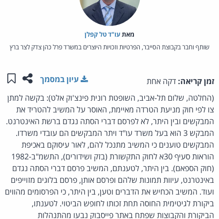
מאת‏
עו"ד טל קפלן
שותף וחבר בקבוצת הסייבר, הפרטיות וזכויות היוצרים במשרד פרל כהן צדק לצר ברץ
שתפו ע
שמו
עיון במסמך
זמן קריאה:
דקה אחת
(החלטה, שלום תל-אביב, השופטת רונית פינצ'וק אלט): בקשה למתן
צו לפי חוק מניעת הטרדה מאיימת, האוסר על המשיב להטריד את
המבקשים ובין היתר, לא לפרסם דברי הסתה נגדם ברשת האינטרנט.
המבקש 3 הוא בעל משרד עו"ד ויתר המבקשים הם עובדי משרדו.
המבקשים טוענים כי המשיב מתנכל להם, לאור עיסוקם באכיפת
הוראות סעיף 30א לחוק התקשורת (בזק ושידורים), התשמ"ב-1982
(חוק הספאם). בין היתר, לטענתם, המשיב פרסם דברי הסתה נגדם
באינטרנט, עיוות תמונות שלהם ופרסם אותן, פרסם בלוגים מזוייפים
ועוד. המשיב הכחיש את הדברים וטען, בין היתר, כי הפרסומים מהווים
ביקורת לגיטימית החוסה תחת זכותו לחופש הביטוי. לטענתו,
הביקורת והקבוצות שפתח באתר פייסבוק נבעו מהתנהלות