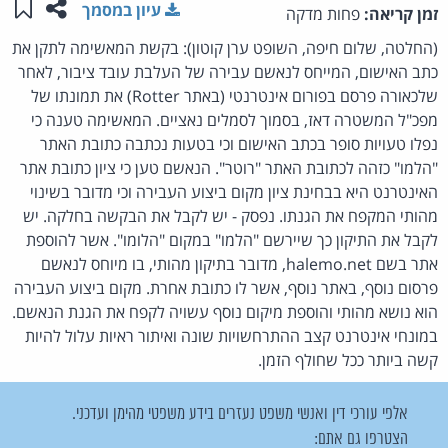
שתפו ע
שמו
עיון במסמך
זמן קריאה:
פחות מדקה
(החלטה, שלום חיפה, השופט ערן קוטון): בקשת המאשימה לתקן את
כתב האישום, המייחס לנאשם עבירה של העלבת עובד ציבור, לאחר
שלכאורה פרסם בפורום אינטרנטי (באתר Rotter) את תמונתו של
מפכ"ל המשטרה דאז, בסמוך לסמלים נאציים. המאשימה טענה כי
נפלו טעויות סופר בכתב האישום וכי בטעות נכתבה כתובת האתר
"הלמו" כזהה לכתובת האתר "רוטר". הנאשם טען כי ציון כתובת אתר
האינטרנט היא בבחינת ציון מקום ביצוע העבירה וכי מדובר בשינוי
מהותי המקפח את הגנתו. נפסק - יש לקבל את הבקשה בחלקה. יש
לקבל את התיקון כך שיירשם "הלמו" במקום "הלומו". אשר להוספת
אתר בשם halemo.net, מדובר בתיקון מהותי, בו מיוחס לנאשם
פרסום נוסף, באתר נוסף, אשר לו כתובת אחרת. מקום ביצוע העבירה
הוא נושא מהותי והוספת מיקום נוסף עשויה לקפח את הגנת הנאשם.
במונחי אינטרנט קצב ההתרחשויות שונה ואיתור ראיות עלול להיות
קשה ביותר ככל שחולף הזמן.
אלפי עורכי דין ואנשי משפט נעזרים בידע משפטי מהימן ועדכני.
הצטרפו גם אתם: