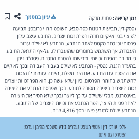
שתפו ע
שמו
עיון במסמך
זמן קריאה:
פחות מדקה
(פסק-דין, תביעות קטנות כפר-סבא, השופט הרווי גרובס): תביעה
לפיצוי בגין אי-קיום חוזה והפרת זכות יוצרים. התובע עיצב עלון
פרסומי וכן כתב טקסט לאתר הנתבע. הנתבע לא שילם עבור
העבודה, אך השתמש בחומרים שהועברו לו, על-אף התראת התובע
כי מדובר בהפרת זכויותיו ודרישתו להסרת התכנים. פסה"ד ניתן
בהעדר הגנה. נפסק - הנתבע לא שילם בעבור העבודה ובכך לא קיים
את ההסכם עם התובע. אם היה משלם, הייתה עומדת לו הזכות
להשתמש בחומרי הפרסום. כיוון שלא עשה כן, הוא מפר זכויות יוצרים.
זכות היוצרים ביצירה מסורה לתובע. בכך שפרסם הנתבע את היצירה
באינטרנט, מבלי ששילם על כך ליוצר ובכך שלא הסיר את היצירה
לאחר פניית היוצר, הפר הנתבע את זכויות היוצרים של התובע.
הנתבע ישלם לתובע פיצוי בסך 4,816 ש"ח.
אלפי עורכי דין ואנשי משפט נעזרים בידע משפטי מהימן ועדכני.
הצטרפו גם אתם: