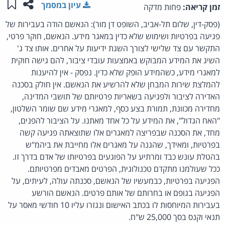
שתפו ע
שמו
עיון במסמך
זמן קריאה:
פחות מדקה
(פסק-דין, שלום תל-אביב, השופט דן מור): הנאשם הודה בעבירות של
פגיעה בפרטיות ושימוש שלא כדין במאגר מידע. הנאשם, חוקר פרטי,
התקשר עם צד שלישי לצורך השגת ידיעות על אחרים. אותו צד ג'
השיג את המידע המבוקש באמצעות עובדי ציבור, להם גישה חוקית
למאגרי מידע, כשהמידע הופק שלא כדין. נפסק - אין להיענות
להמלצת שירות המבחן שלא להרשיע את הנאשם. אין חולק בסכנה
האדירה לציבור ולפגיעה בשאריות פרטיותם של תושבי המדינה,
מחדירה מכוונת, תמורת בצע כסף, למאגרי מידע שם שומר השלטון,
"האח הגדול", את המידע על כל אחד מאתנו. על הציבור להפנים,
מחד, את הסכנה שבפריצה למאגרים אלו שתוצאתה פגיעה קשה
בפרטיות, ומאידך, שהגנה על מאגרים אלו מחייבת את ביהמ"ש
בהטלת עונש כבד ומרתיע על הפוגעים בפרטיותו של אדם בדרך זו.
ככל שעולמנו מתקדם טכנולוגית, הפרטים מאבדים מפרטיותם.
הפגיעה בפרטיות, כבמעשיו של הנאשם, סכנתה עולה, לעיתים, על
הפגיעה בגופם או בחרותם של אותם פרטים. הנאשם הורשע
בעבירות המיוחסות לו בכתב האישום ונגזרו עליו 10 חודשי מאסר על
תנאי וקנס בסך 25,000 ש"ח.